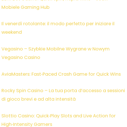
Mobiele Gaming Hub
Il venerdì rotolante: il modo perfetto per iniziare il
weekend
Vegasino – Szybkie Mobilne Wygrane w Nowym
Vegasino Casino
AviaMasters: Fast‑Paced Crash Game for Quick Wins
Rocky Spin Casino – La tua porta d’accesso a sessioni
di gioco brevi e ad alta intensità
Slottio Casino: Quick‑Play Slots and Live Action for
High‑Intensity Gamers