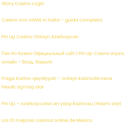
Glory Casino Login
Casino non AAMS in Italia – guida completa
Pin Up Casino Onlayn Azərbaycan
Пин Ап Казино Официальный сайт | Pin Up Casino играть
онлайн – Вход, Зеркало
Fraga Kazino qeydiyyatı – onlayn kazinoda necə
hesab açmaq olar
Pin Up – Azərbaycanın ən yaxşı kazinosu | Rəsmi sayt
Los 10 mejores casinos online de México