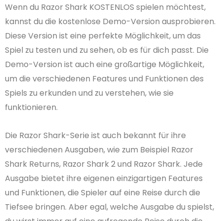
Wenn du Razor Shark KOSTENLOS spielen möchtest,
kannst du die kostenlose Demo-Version ausprobieren.
Diese Version ist eine perfekte Möglichkeit, um das
Spiel zu testen und zu sehen, ob es für dich passt. Die
Demo-Version ist auch eine großartige Möglichkeit,
um die verschiedenen Features und Funktionen des
Spiels zu erkunden und zu verstehen, wie sie
funktionieren.
Die Razor Shark-Serie ist auch bekannt für ihre
verschiedenen Ausgaben, wie zum Beispiel Razor
Shark Returns, Razor Shark 2 und Razor Shark. Jede
Ausgabe bietet ihre eigenen einzigartigen Features
und Funktionen, die Spieler auf eine Reise durch die
Tiefsee bringen. Aber egal, welche Ausgabe du spielst,