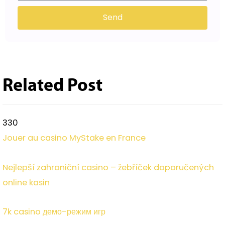
Send
Related Post
330
Jouer au casino MyStake en France
Nejlepší zahraniční casino – žebříček doporučených
online kasin
7k casino демо-режим игр