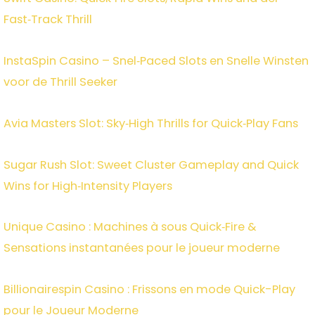
Fast‑Track Thrill
InstaSpin Casino – Snel‑Paced Slots en Snelle Winsten
voor de Thrill Seeker
Avia Masters Slot: Sky‑High Thrills for Quick‑Play Fans
Sugar Rush Slot: Sweet Cluster Gameplay and Quick
Wins for High‑Intensity Players
Unique Casino : Machines à sous Quick‑Fire &
Sensations instantanées pour le joueur moderne
Billionairespin Casino : Frissons en mode Quick-Play
pour le Joueur Moderne