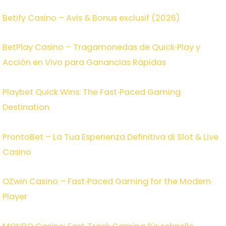
Betify Casino – Avis & Bonus exclusif (2026)
BetPlay Casino – Tragamonedas de Quick‑Play y
Acción en Vivo para Ganancias Rápidas
Playbet Quick Wins: The Fast‑Paced Gaming
Destination
ProntoBet – La Tua Esperienza Definitiva di Slot & Live
Casino
OZwin Casino – Fast‑Paced Gaming for the Modern
Player