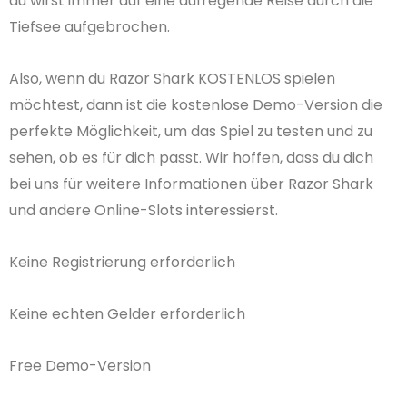
du wirst immer auf eine aufregende Reise durch die
Tiefsee aufgebrochen.
Also, wenn du Razor Shark KOSTENLOS spielen
möchtest, dann ist die kostenlose Demo-Version die
perfekte Möglichkeit, um das Spiel zu testen und zu
sehen, ob es für dich passt. Wir hoffen, dass du dich
bei uns für weitere Informationen über Razor Shark
und andere Online-Slots interessierst.
Keine Registrierung erforderlich
Keine echten Gelder erforderlich
Free Demo-Version