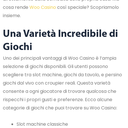
cosa rende
Woo Casino
così speciale? Scopriamolo
insieme.
Una Varietà Incredibile di
Giochi
Uno dei principali vantaggi di Woo Casino è l’ampia
selezione di giochi disponibili. Gli utenti possono
scegliere tra slot machine, giochi da tavolo, e persino
giochi dal vivo con croupier reali. Questa varietà
consente a ogni giocatore di trovare qualcosa che
rispecchi i propri gusti e preferenze. Ecco alcune
categorie di giochi che puoi trovare su Woo Casino:
Slot machine classiche