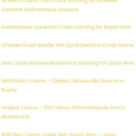
MONRO Casino: Fast‑Track Gaming für schnelle
Gewinne und intensive Sessions
AviaMasters: Quick‑Fire Crash Gaming for Rapid Wins
Chicken Road: Master the Quick‑Decision Crash Game
Axe Casino Review: Mobile‑First Gaming for Quick Wins
Wild Robin Casino – Szybka Zabawa dla Gracza w
Ruchu
Magius Casino – Slot Veloci, Vittorie Rapide, Gioco
Mobile‑First
BDM Bet Casino: Quick Spin, Rapid Wins – Jouw