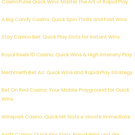
CasinoPulse Quick Wins: Master the Art of Rapid Play
A Big Candy Casino: Quick Spin Thrills and Fast Wins
Stay Casino Bet: Quick Play Slots for Instant Wins
Royal Reels 10 Casino: Quick Wins & High‑Intensity Play
Methmeth Bet AU: Quick Wins and Rapid Play Strategy
Bet On Red Casino: Your Mobile Playground for Quick
Wins
Winspark Casino: Quick‑Hit Slots e Vincite Immediate
Swift Casino: Quick‑Fire Slots, Rapid Wins und der