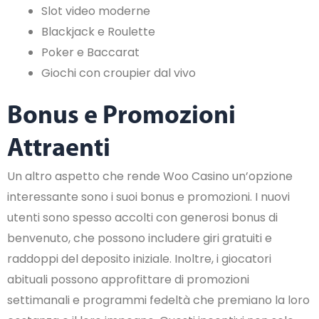
Slot video moderne
Blackjack e Roulette
Poker e Baccarat
Giochi con croupier dal vivo
Bonus e Promozioni
Attraenti
Un altro aspetto che rende Woo Casino un’opzione
interessante sono i suoi bonus e promozioni. I nuovi
utenti sono spesso accolti con generosi bonus di
benvenuto, che possono includere giri gratuiti e
raddoppi del deposito iniziale. Inoltre, i giocatori
abituali possono approfittare di promozioni
settimanali e programmi fedeltà che premiano la loro