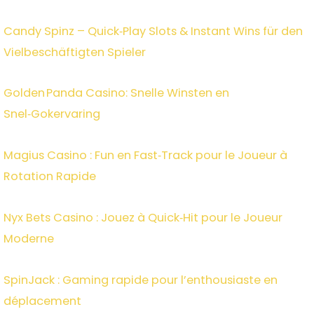
Candy Spinz – Quick‑Play Slots & Instant Wins für den
Vielbeschäftigten Spieler
Golden Panda Casino: Snelle Winsten en
Snel‑Gokervaring
Magius Casino : Fun en Fast‑Track pour le Joueur à
Rotation Rapide
Nyx Bets Casino : Jouez à Quick‑Hit pour le Joueur
Moderne
SpinJack : Gaming rapide pour l’enthousiaste en
déplacement