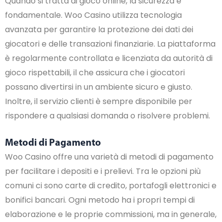
Quando si tratta di gioco online, la sicurezza è
fondamentale. Woo Casino utilizza tecnologia
avanzata per garantire la protezione dei dati dei
giocatori e delle transazioni finanziarie. La piattaforma
è regolarmente controllata e licenziata da autorità di
gioco rispettabili, il che assicura che i giocatori
possano divertirsi in un ambiente sicuro e giusto.
Inoltre, il servizio clienti è sempre disponibile per
rispondere a qualsiasi domanda o risolvere problemi.
Metodi di Pagamento
Woo Casino offre una varietà di metodi di pagamento
per facilitare i depositi e i prelievi. Tra le opzioni più
comuni ci sono carte di credito, portafogli elettronici e
bonifici bancari. Ogni metodo ha i propri tempi di
elaborazione e le proprie commissioni, ma in generale,