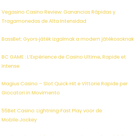
Vegasino Casino Review: Ganancias Rápidas y
Tragamonedas de Alta Intensidad
BassBet: Gyors‑játék izgalmak a modern játékosoknak
BC GAME : L’Expérience de Casino Ultime, Rapide et
Intense
Magius Casino – Slot Quick‑Hit e Vittorie Rapide per
Giocatori in Movimento
55Bet Casino: Lightning‑Fast Play voor de
Mobile‑Jockey