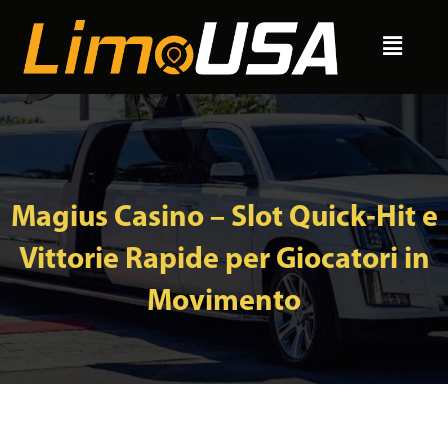
Skip
Menu
to
content
Magius Casino – Slot Quick‑Hit e
Vittorie Rapide per Giocatori in
Movimento