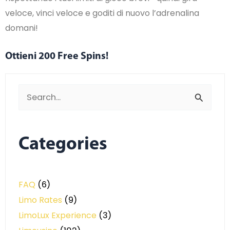
veloce, vinci veloce e goditi di nuovo l’adrenalina
domani!
Ottieni 200 Free Spins!
Search
for:
Categories
FAQ
(6)
Limo Rates
(9)
LimoLux Experience
(3)