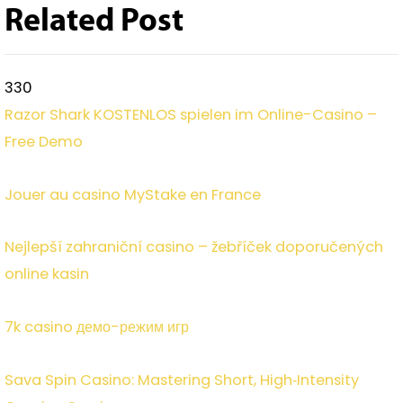
Related Post
330
Razor Shark KOSTENLOS spielen im Online-Casino –
Free Demo
Jouer au casino MyStake en France
Nejlepší zahraniční casino – žebříček doporučených
online kasin
7k casino демо-режим игр
Sava Spin Casino: Mastering Short, High‑Intensity