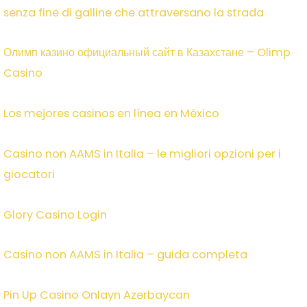
senza fine di galline che attraversano la strada
Олимп казино официальный сайт в Казахстане – Olimp
Casino
Los mejores casinos en línea en México
Casino non AAMS in Italia – le migliori opzioni per i
giocatori
Glory Casino Login
Casino non AAMS in Italia – guida completa
Pin Up Casino Onlayn Azərbaycan