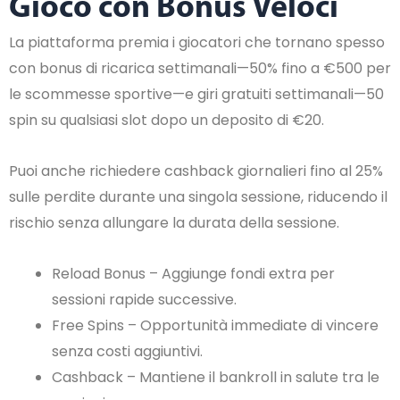
Gioco con Bonus Veloci
La piattaforma premia i giocatori che tornano spesso
con bonus di ricarica settimanali—50% fino a €500 per
le scommesse sportive—e giri gratuiti settimanali—50
spin su qualsiasi slot dopo un deposito di €20.
Puoi anche richiedere cashback giornalieri fino al 25%
sulle perdite durante una singola sessione, riducendo il
rischio senza allungare la durata della sessione.
Reload Bonus – Aggiunge fondi extra per
sessioni rapide successive.
Free Spins – Opportunità immediate di vincere
senza costi aggiuntivi.
Cashback – Mantiene il bankroll in salute tra le