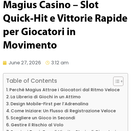
Magius Casino – Slot
Quick‑Hit e Vittorie Rapide
per Giocatori in
Movimento
June 27, 2026
3:12 am
Table of Contents
Perché Magius Attrae i Giocatori dal Ritmo Veloce
La Libreria di Giochi in un Attimo
Design Mobile-First per l’Adrenalina
Come Iniziare: Un Flusso di Registrazione Veloce
Scegliere un Gioco in Secondi
Gestire il Rischio al Volo