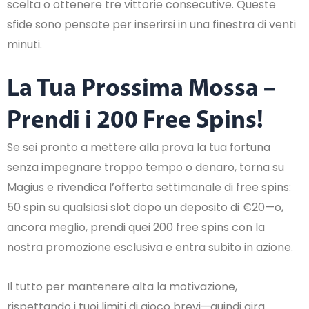
scelta o ottenere tre vittorie consecutive. Queste
sfide sono pensate per inserirsi in una finestra di venti
minuti.
La Tua Prossima Mossa –
Prendi i 200 Free Spins!
Se sei pronto a mettere alla prova la tua fortuna
senza impegnare troppo tempo o denaro, torna su
Magius e rivendica l’offerta settimanale di free spins:
50 spin su qualsiasi slot dopo un deposito di €20—o,
ancora meglio, prendi quei 200 free spins con la
nostra promozione esclusiva e entra subito in azione.
Il tutto per mantenere alta la motivazione,
rispettando i tuoi limiti di gioco brevi—quindi gira