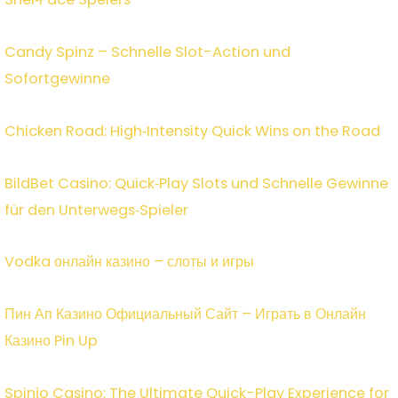
Candy Spinz – Schnelle Slot-Action und
Sofortgewinne
Chicken Road: High‑Intensity Quick Wins on the Road
BildBet Casino: Quick‑Play Slots und Schnelle Gewinne
für den Unterwegs‑Spieler
Vodka онлайн казино – слоты и игры
Пин Ап Казино Официальный Сайт – Играть в Онлайн
Казино Pin Up
Spinjo Casino: The Ultimate Quick-Play Experience for