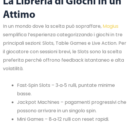
La Libreria di Giochi in un
Attimo
In un mondo dove la scelta può sopraffare,
Magius
semplifica l’esperienza categorizzando i giochi in tre
principali sezioni: Slots, Table Games e Live Action. Per
il giocatore con sessioni brevi, le Slots sono la scelta
preferita perché offrono feedback istantaneo e alta
volatilità.
Fast‑Spin Slots – 3‑a‑5 rulli, puntate minime
basse.
Jackpot Machines – pagamenti progressivi che
possono arrivare in un singolo spin.
Mini Games – 8‑a‑12 rulli con reset rapidi.