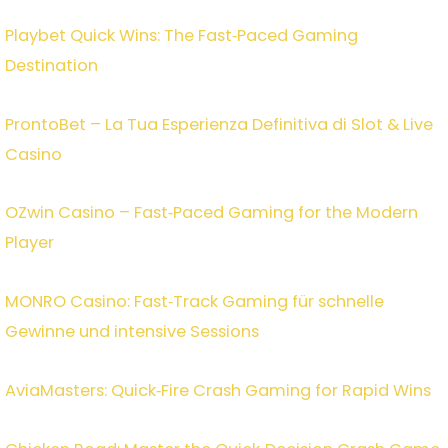
Playbet Quick Wins: The Fast‑Paced Gaming
Destination
ProntoBet – La Tua Esperienza Definitiva di Slot & Live
Casino
OZwin Casino – Fast‑Paced Gaming for the Modern
Player
MONRO Casino: Fast‑Track Gaming für schnelle
Gewinne und intensive Sessions
AviaMasters: Quick‑Fire Crash Gaming for Rapid Wins