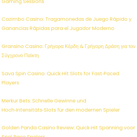
Gaming Sessions
Cazimbo Casino: Tragamonedas de Juego Rápido y
Ganancias Rápidas para el Jugador Moderno
Gransino Casino: Γρήγορα Κέρδη & Γρήγορη Δράση για τον
Σύγχρονο Παίκτη
Sava Spin Casino: Quick‑Hit Slots for Fast‑Paced
Players
Merkur Bets: Schnelle Gewinne und
Hoch‑Intensitäts‑Slots für den modernen Spieler
Golden Panda Casino Review: Quick‑Hit Spanning voor
Snel‑Pace Spelers