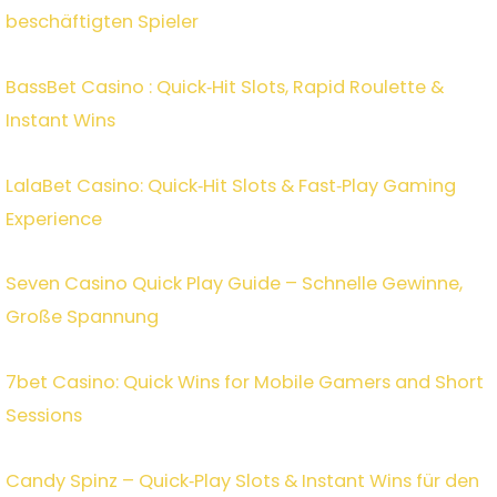
beschäftigten Spieler
BassBet Casino : Quick‑Hit Slots, Rapid Roulette &
Instant Wins
LalaBet Casino: Quick‑Hit Slots & Fast‑Play Gaming
Experience
Seven Casino Quick Play Guide – Schnelle Gewinne,
Große Spannung
7bet Casino: Quick Wins for Mobile Gamers and Short
Sessions
Candy Spinz – Quick‑Play Slots & Instant Wins für den