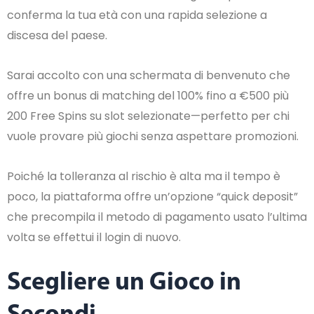
conferma la tua età con una rapida selezione a
discesa del paese.
Sarai accolto con una schermata di benvenuto che
offre un bonus di matching del 100% fino a €500 più
200 Free Spins su slot selezionate—perfetto per chi
vuole provare più giochi senza aspettare promozioni.
Poiché la tolleranza al rischio è alta ma il tempo è
poco, la piattaforma offre un’opzione “quick deposit”
che precompila il metodo di pagamento usato l’ultima
volta se effettui il login di nuovo.
Scegliere un Gioco in