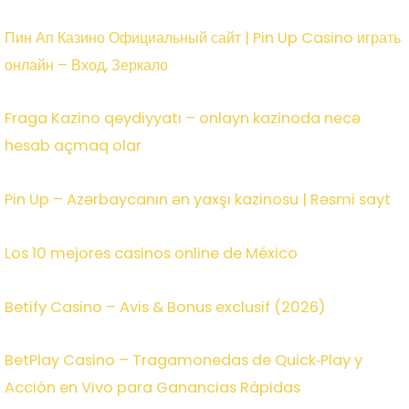
Пин Ап Казино Официальный сайт | Pin Up Casino играть
онлайн – Вход, Зеркало
Fraga Kazino qeydiyyatı – onlayn kazinoda necə
hesab açmaq olar
Pin Up – Azərbaycanın ən yaxşı kazinosu | Rəsmi sayt
Los 10 mejores casinos online de México
Betify Casino – Avis & Bonus exclusif (2026)
BetPlay Casino – Tragamonedas de Quick‑Play y
Acción en Vivo para Ganancias Rápidas