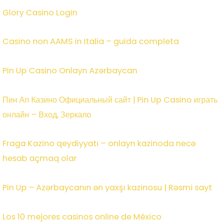
Glory Casino Login
Casino non AAMS in Italia – guida completa
Pin Up Casino Onlayn Azərbaycan
Пин Ап Казино Официальный сайт | Pin Up Casino играть
онлайн – Вход, Зеркало
Fraga Kazino qeydiyyatı – onlayn kazinoda necə
hesab açmaq olar
Pin Up – Azərbaycanın ən yaxşı kazinosu | Rəsmi sayt
Los 10 mejores casinos online de México