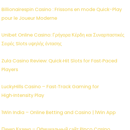
Billionairespin Casino : Frissons en mode Quick-Play
pour le Joueur Moderne
Unibet Online Casino: Γρήγορα Κέρδη και Συναρπαστικές
Σειρές Slots υψηλής έντασης
Zula Casino Review: Quick‑Hit Slots for Fast‑Paced
Players
LuckyHills Casino – Fast‑Track Gaming for
High‑Intensity Play
1Win India – Online Betting and Casino | 1Win App
Пинко Казино – Официальный сайт Pinco Casino