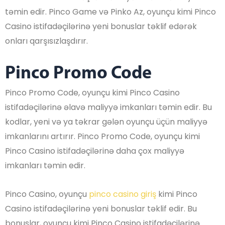
təmin edir. Pinco Game və Pinko Az, oyunçu kimi Pinco
Casino istifadəçilərinə yeni bonuslar təklif edərək
onları qarşısızlaşdırır.
Pinco Promo Code
Pinco Promo Code, oyunçu kimi Pinco Casino
istifadəçilərinə əlavə maliyyə imkanları təmin edir. Bu
kodlar, yeni və ya təkrar gələn oyunçu üçün maliyyə
imkanlarını artırır. Pinco Promo Code, oyunçu kimi
Pinco Casino istifadəçilərinə daha çox maliyyə
imkanları təmin edir.
Pinco Casino, oyunçu
pinco casino giriş
kimi Pinco
Casino istifadəçilərinə yeni bonuslar təklif edir. Bu
bonuslar, oyunçu kimi Pinco Casino istifadəçilərinə