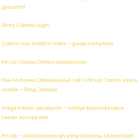
giocatori
Glory Casino Login
Casino non AAMS in Italia – guida completa
Pin Up Casino Onlayn Azərbaycan
Пин Ап Казино Официальный сайт | Pin Up Casino играть
онлайн – Вход, Зеркало
Fraga Kazino qeydiyyatı – onlayn kazinoda necə
hesab açmaq olar
Pin Up – Azərbaycanın ən yaxşı kazinosu | Rəsmi sayt