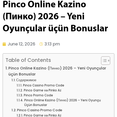
Pinco Online Kazino
(Пинко) 2026 – Yeni
Oyunçular üçün Bonuslar
June 12, 2026
3:13 pm
Table of Contents
Pinco Online Kazino (Пинко) 2026 – Yeni Oyunçular
üçün Bonuslar
Содержимое
Pinco Casino Promo Code
Pinco Game və Pinko Az
Pinco Promo Code
Pinco Online Kazino (Пинко) 2026 – Yeni Oyunçu
Üçün Bonuslar
Pinco Casino Promo Code
Pinco Game və Pinko Az