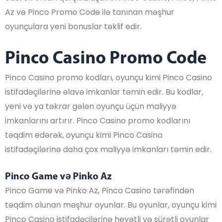
Az və Pinco Promo Code ilə tanınan məşhur
oyunçulara yeni bonuslar təklif edir.
Pinco Casino Promo Code
Pinco Casino promo kodları, oyunçu kimi Pinco Casino
istifadəçilərinə əlavə imkanlar təmin edir. Bu kodlar,
yeni və ya təkrar gələn oyunçu üçün maliyyə
imkanlarını artırır. Pinco Casino promo kodlarını
təqdim edərək, oyunçu kimi Pinco Casino
istifadəçilərinə daha çox maliyyə imkanları təmin edir.
Pinco Game və Pinko Az
Pinco Game və Pinko Az, Pinco Casino tərəfindən
təqdim olunan məşhur oyunlar. Bu oyunlar, oyunçu kimi
Pinco Casino istifadəçilərinə heyətli və sürətli oyunlar