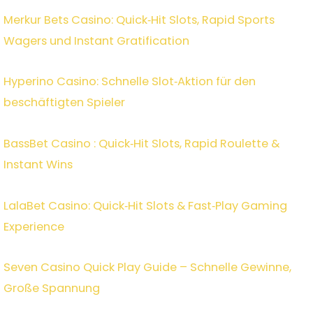
Merkur Bets Casino: Quick‑Hit Slots, Rapid Sports
Wagers und Instant Gratification
Hyperino Casino: Schnelle Slot‑Aktion für den
beschäftigten Spieler
BassBet Casino : Quick‑Hit Slots, Rapid Roulette &
Instant Wins
LalaBet Casino: Quick‑Hit Slots & Fast‑Play Gaming
Experience
Seven Casino Quick Play Guide – Schnelle Gewinne,
Große Spannung