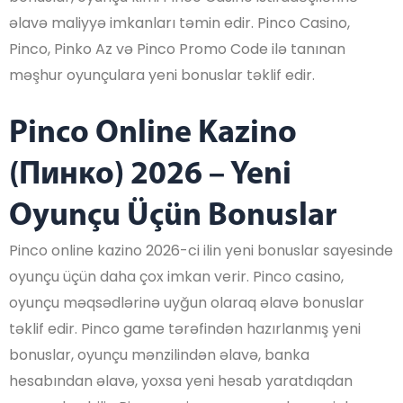
əlavə maliyyə imkanları təmin edir. Pinco Casino,
Pinco, Pinko Az və Pinco Promo Code ilə tanınan
məşhur oyunçulara yeni bonuslar təklif edir.
Pinco Online Kazino
(Пинко) 2026 – Yeni
Oyunçu Üçün Bonuslar
Pinco online kazino 2026-ci ilin yeni bonuslar sayesinde
oyunçu üçün daha çox imkan verir. Pinco casino,
oyunçu məqsədlərinə uyğun olaraq əlavə bonuslar
təklif edir. Pinco game tərəfindən hazırlanmış yeni
bonuslar, oyunçu mənzilindən əlavə, banka
hesabından əlavə, yoxsa yeni hesab yaratdıqdan