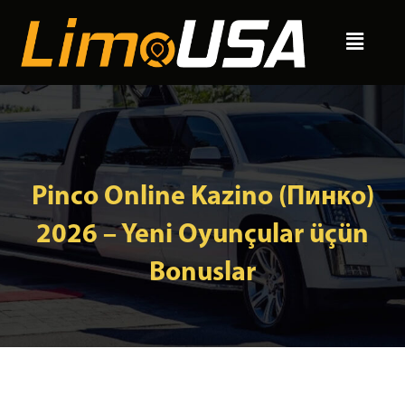
Skip
Menu
to
content
Pinco Online Kazino (Пинко)
2026 – Yeni Oyunçular üçün
Bonuslar