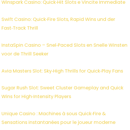
Winspark Casino: Quick‑Hit Slots e Vincite Immediate
Swift Casino: Quick‑Fire Slots, Rapid Wins und der
Fast‑Track Thrill
InstaSpin Casino – Snel‑Paced Slots en Snelle Winsten
voor de Thrill Seeker
Avia Masters Slot: Sky‑High Thrills for Quick‑Play Fans
Sugar Rush Slot: Sweet Cluster Gameplay and Quick
Wins for High‑Intensity Players
Unique Casino : Machines à sous Quick‑Fire &
Sensations instantanées pour le joueur moderne