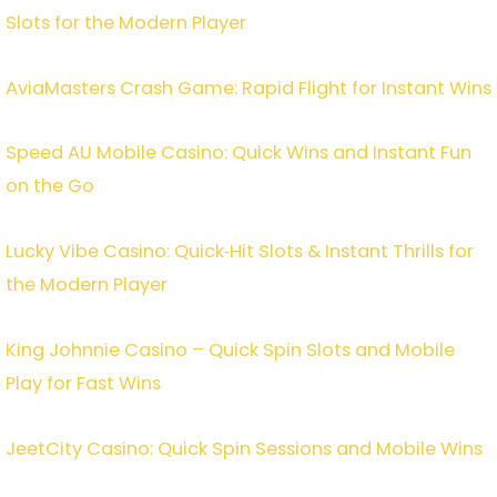
Slots for the Modern Player
AviaMasters Crash Game: Rapid Flight for Instant Wins
Speed AU Mobile Casino: Quick Wins and Instant Fun
on the Go
Lucky Vibe Casino: Quick‑Hit Slots & Instant Thrills for
the Modern Player
King Johnnie Casino – Quick Spin Slots and Mobile
Play for Fast Wins
JeetCity Casino: Quick Spin Sessions and Mobile Wins