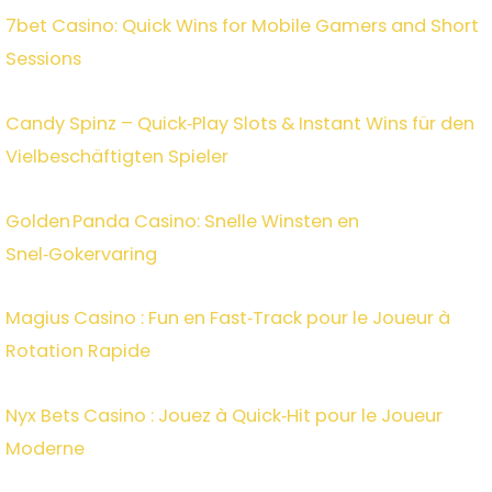
7bet Casino: Quick Wins for Mobile Gamers and Short
Sessions
Candy Spinz – Quick‑Play Slots & Instant Wins für den
Vielbeschäftigten Spieler
Golden Panda Casino: Snelle Winsten en
Snel‑Gokervaring
Magius Casino : Fun en Fast‑Track pour le Joueur à
Rotation Rapide
Nyx Bets Casino : Jouez à Quick‑Hit pour le Joueur
Moderne