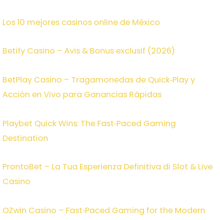
Los 10 mejores casinos online de México
Betify Casino – Avis & Bonus exclusif (2026)
BetPlay Casino – Tragamonedas de Quick‑Play y
Acción en Vivo para Ganancias Rápidas
Playbet Quick Wins: The Fast‑Paced Gaming
Destination
ProntoBet – La Tua Esperienza Definitiva di Slot & Live
Casino
OZwin Casino – Fast‑Paced Gaming for the Modern