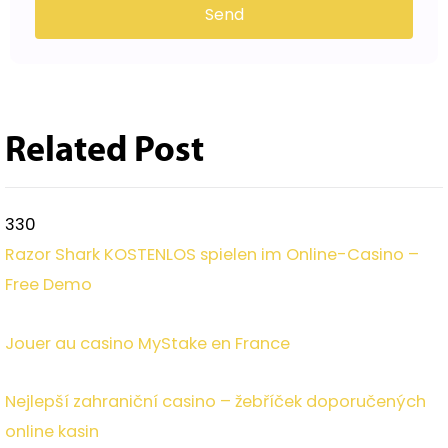
Send
Related Post
330
Razor Shark KOSTENLOS spielen im Online-Casino –
Free Demo
Jouer au casino MyStake en France
Nejlepší zahraniční casino – žebříček doporučených
online kasin