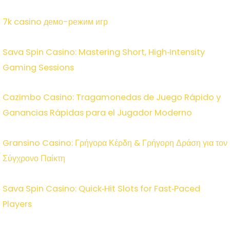
7k casino демо-режим игр
Sava Spin Casino: Mastering Short, High‑Intensity
Gaming Sessions
Cazimbo Casino: Tragamonedas de Juego Rápido y
Ganancias Rápidas para el Jugador Moderno
Gransino Casino: Γρήγορα Κέρδη & Γρήγορη Δράση για τον
Σύγχρονο Παίκτη
Sava Spin Casino: Quick‑Hit Slots for Fast‑Paced
Players