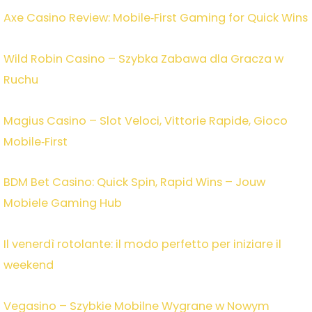
Axe Casino Review: Mobile‑First Gaming for Quick Wins
Wild Robin Casino – Szybka Zabawa dla Gracza w
Ruchu
Magius Casino – Slot Veloci, Vittorie Rapide, Gioco
Mobile‑First
BDM Bet Casino: Quick Spin, Rapid Wins – Jouw
Mobiele Gaming Hub
Il venerdì rotolante: il modo perfetto per iniziare il
weekend
Vegasino – Szybkie Mobilne Wygrane w Nowym