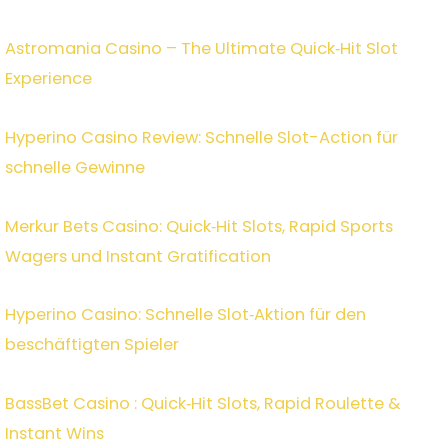
Astromania Casino – The Ultimate Quick‑Hit Slot
Experience
Hyperino Casino Review: Schnelle Slot-Action für
schnelle Gewinne
Merkur Bets Casino: Quick‑Hit Slots, Rapid Sports
Wagers und Instant Gratification
Hyperino Casino: Schnelle Slot‑Aktion für den
beschäftigten Spieler
BassBet Casino : Quick‑Hit Slots, Rapid Roulette &
Instant Wins