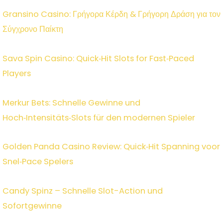
Gransino Casino: Γρήγορα Κέρδη & Γρήγορη Δράση για τον
Σύγχρονο Παίκτη
Sava Spin Casino: Quick‑Hit Slots for Fast‑Paced
Players
Merkur Bets: Schnelle Gewinne und
Hoch‑Intensitäts‑Slots für den modernen Spieler
Golden Panda Casino Review: Quick‑Hit Spanning voor
Snel‑Pace Spelers
Candy Spinz – Schnelle Slot-Action und
Sofortgewinne