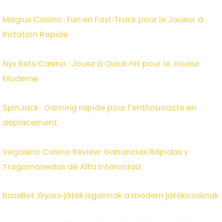
Magius Casino : Fun en Fast‑Track pour le Joueur à
Rotation Rapide
Nyx Bets Casino : Jouez à Quick‑Hit pour le Joueur
Moderne
SpinJack : Gaming rapide pour l’enthousiaste en
déplacement
Vegasino Casino Review: Ganancias Rápidas y
Tragamonedas de Alta Intensidad
BassBet: Gyors‑játék izgalmak a modern játékosoknak