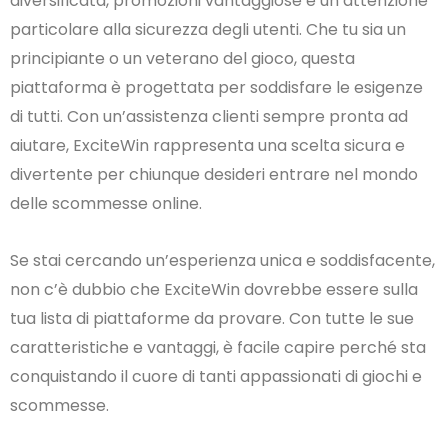
diversificata, promozioni vantaggiose e un’attenzione
particolare alla sicurezza degli utenti. Che tu sia un
principiante o un veterano del gioco, questa
piattaforma è progettata per soddisfare le esigenze
di tutti. Con un’assistenza clienti sempre pronta ad
aiutare, ExciteWin rappresenta una scelta sicura e
divertente per chiunque desideri entrare nel mondo
delle scommesse online.
Se stai cercando un’esperienza unica e soddisfacente,
non c’è dubbio che ExciteWin dovrebbe essere sulla
tua lista di piattaforme da provare. Con tutte le sue
caratteristiche e vantaggi, è facile capire perché sta
conquistando il cuore di tanti appassionati di giochi e
scommesse.