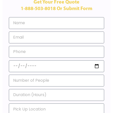
Get Your Free Quote
1-888-503-8018 Or Submit Form