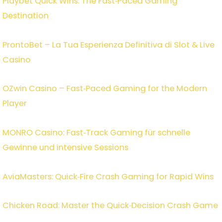
Playbet Quick Wins: The Fast‑Paced Gaming
Destination
ProntoBet – La Tua Esperienza Definitiva di Slot & Live
Casino
OZwin Casino – Fast‑Paced Gaming for the Modern
Player
MONRO Casino: Fast‑Track Gaming für schnelle
Gewinne und intensive Sessions
AviaMasters: Quick‑Fire Crash Gaming for Rapid Wins
Chicken Road: Master the Quick‑Decision Crash Game