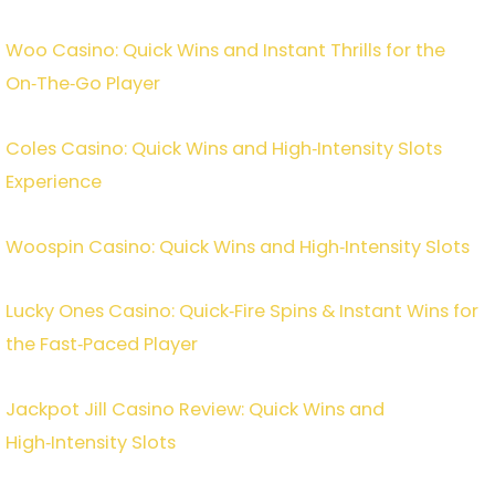
Woo Casino: Quick Wins and Instant Thrills for the
On‑The‑Go Player
Coles Casino: Quick Wins and High‑Intensity Slots
Experience
Woospin Casino: Quick Wins and High‑Intensity Slots
Lucky Ones Casino: Quick‑Fire Spins & Instant Wins for
the Fast‑Paced Player
Jackpot Jill Casino Review: Quick Wins and
High‑Intensity Slots