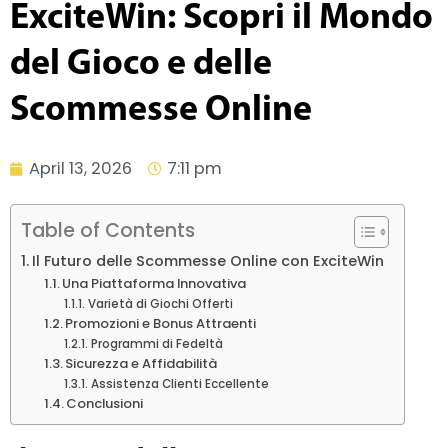
ExciteWin: Scopri il Mondo
del Gioco e delle
Scommesse Online
April 13, 2026
7:11 pm
Table of Contents
Il Futuro delle Scommesse Online con ExciteWin
Una Piattaforma Innovativa
Varietà di Giochi Offerti
Promozioni e Bonus Attraenti
Programmi di Fedeltà
Sicurezza e Affidabilità
Assistenza Clienti Eccellente
Conclusioni