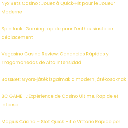
Nyx Bets Casino : Jouez à Quick‑Hit pour le Joueur
Moderne
SpinJack : Gaming rapide pour l’enthousiaste en
déplacement
Vegasino Casino Review: Ganancias Rápidas y
Tragamonedas de Alta Intensidad
BassBet: Gyors‑játék izgalmak a modern játékosoknak
BC GAME : L’Expérience de Casino Ultime, Rapide et
Intense
Magius Casino – Slot Quick‑Hit e Vittorie Rapide per