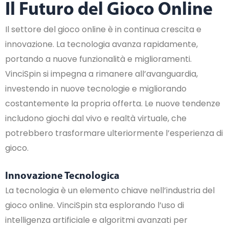
Il Futuro del Gioco Online
Il settore del gioco online è in continua crescita e
innovazione. La tecnologia avanza rapidamente,
portando a nuove funzionalità e miglioramenti.
VinciSpin si impegna a rimanere all’avanguardia,
investendo in nuove tecnologie e migliorando
costantemente la propria offerta. Le nuove tendenze
includono giochi dal vivo e realtà virtuale, che
potrebbero trasformare ulteriormente l’esperienza di
gioco.
Innovazione Tecnologica
La tecnologia è un elemento chiave nell’industria del
gioco online. VinciSpin sta esplorando l’uso di
intelligenza artificiale e algoritmi avanzati per