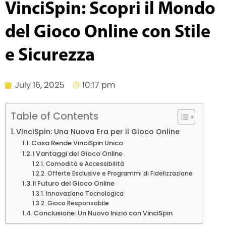
VinciSpin: Scopri il Mondo
del Gioco Online con Stile
e Sicurezza
July 16, 2025
10:17 pm
Table of Contents
VinciSpin: Una Nuova Era per il Gioco Online
Cosa Rende VinciSpin Unico
I Vantaggi del Gioco Online
Comodità e Accessibilità
Offerte Esclusive e Programmi di Fidelizzazione
Il Futuro del Gioco Online
Innovazione Tecnologica
Gioco Responsabile
Conclusione: Un Nuovo Inizio con VinciSpin