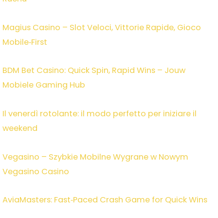
Magius Casino – Slot Veloci, Vittorie Rapide, Gioco
Mobile‑First
BDM Bet Casino: Quick Spin, Rapid Wins – Jouw
Mobiele Gaming Hub
Il venerdì rotolante: il modo perfetto per iniziare il
weekend
Vegasino – Szybkie Mobilne Wygrane w Nowym
Vegasino Casino
AviaMasters: Fast‑Paced Crash Game for Quick Wins