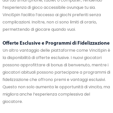
dal tuo smartphone, tablet o computer, rendendo
l’esperienza di gioco accessibile ovunque tu sia.
VinciSpin facilita l’accesso ai giochi preferiti senza
complicazioni. Inoltre, non ci sono limiti di orario,
permettendo di giocare quando vuoi.
Offerte Esclusive e Programmi di Fidelizzazione
Un altro vantaggio delle piattaforme come VinciSpin è
la disponibilità di offerte esclusive. I nuovi giocatori
possono approfittare di bonus di benvenuto, mentre i
giocatori abituali possono partecipare a programmi di
fidelizzazione che offrono premi e vantaggi esclusivi.
Questo non solo aumenta le opportunità di vincita, ma
migliora anche l’esperienza complessiva del
giocatore.