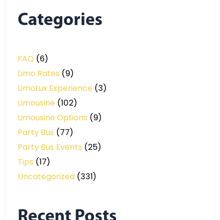
Categories
FAQ
(6)
Limo Rates
(9)
LimoLux Experience
(3)
Limousine
(102)
Limousine Options
(9)
Party Bus
(77)
Party Bus Events
(25)
Tips
(17)
Uncategorized
(331)
Recent Posts