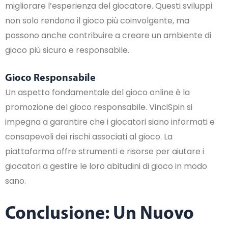
migliorare l’esperienza del giocatore. Questi sviluppi
non solo rendono il gioco più coinvolgente, ma
possono anche contribuire a creare un ambiente di
gioco più sicuro e responsabile.
Gioco Responsabile
Un aspetto fondamentale del gioco online è la
promozione del gioco responsabile. VinciSpin si
impegna a garantire che i giocatori siano informati e
consapevoli dei rischi associati al gioco. La
piattaforma offre strumenti e risorse per aiutare i
giocatori a gestire le loro abitudini di gioco in modo
sano.
Conclusione: Un Nuovo