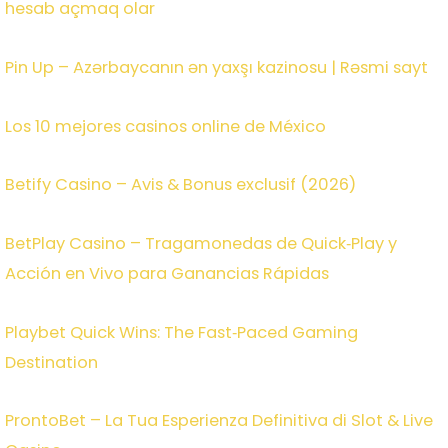
hesab açmaq olar
Pin Up – Azərbaycanın ən yaxşı kazinosu | Rəsmi sayt
Los 10 mejores casinos online de México
Betify Casino – Avis & Bonus exclusif (2026)
BetPlay Casino – Tragamonedas de Quick‑Play y
Acción en Vivo para Ganancias Rápidas
Playbet Quick Wins: The Fast‑Paced Gaming
Destination
ProntoBet – La Tua Esperienza Definitiva di Slot & Live