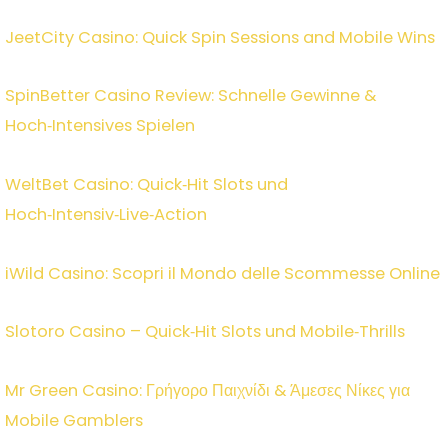
JeetCity Casino: Quick Spin Sessions and Mobile Wins
SpinBetter Casino Review: Schnelle Gewinne &
Hoch‑Intensives Spielen
WeltBet Casino: Quick‑Hit Slots und
Hoch‑Intensiv‑Live‑Action
iWild Casino: Scopri il Mondo delle Scommesse Online
Slotoro Casino – Quick‑Hit Slots und Mobile‑Thrills
Mr Green Casino: Γρήγορο Παιχνίδι & Άμεσες Νίκες για
Mobile Gamblers