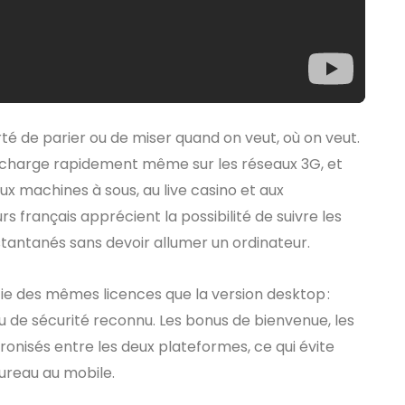
té de parier ou de miser quand on veut, où on veut.
i charge rapidement même sur les réseaux 3G, et
ux machines à sous, au live casino et aux
s français apprécient la possibilité de suivre les
stantanés sans devoir allumer un ordinateur.
icie des mêmes licences que la version desktop :
 de sécurité reconnu. Les bonus de bienvenue, les
ronisés entre les deux plateformes, ce qui évite
ureau au mobile.