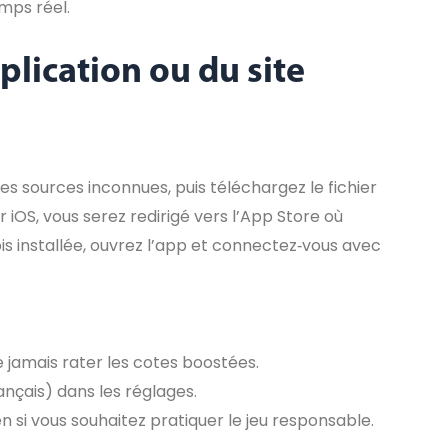
emps réel.
plication ou du site
 des sources inconnues, puis téléchargez le fichier
r iOS, vous serez redirigé vers l’App Store où
 fois installée, ouvrez l’app et connectez‑vous avec
e jamais rater les cotes boostées.
ançais) dans les réglages.
en si vous souhaitez pratiquer le jeu responsable.