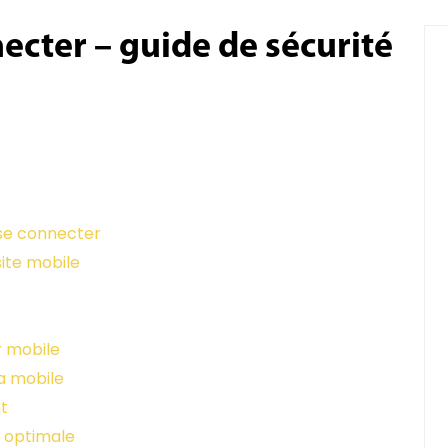
ecter – guide de sécurité
 se connecter
site mobile
r mobile
a mobile
nt
 optimale