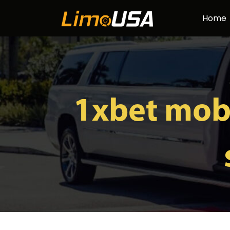
Skip
Home
to
content
1xbet mobi