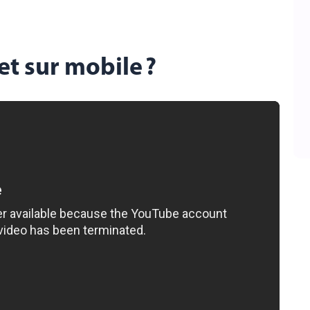
et sur mobile ?