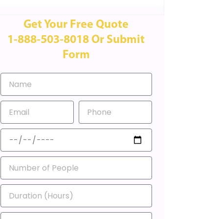
Get Your Free Quote
1-888-503-8018 Or Submit
Form