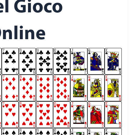
el Gioco
nline