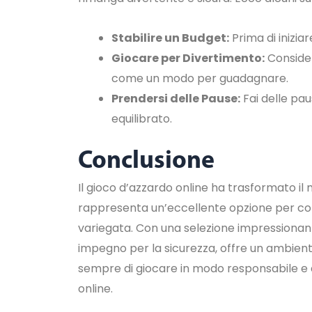
Stabilire un Budget:
Prima di iniziar
Giocare per Divertimento:
Consider
come un modo per guadagnare.
Prendersi delle Pause:
Fai delle pa
equilibrato.
Conclusione
Il gioco d’azzardo online ha trasformato il 
rappresenta un’eccellente opzione per col
variegata. Con una selezione impressionante
impegno per la sicurezza, offre un ambiente 
sempre di giocare in modo responsabile e di
online.