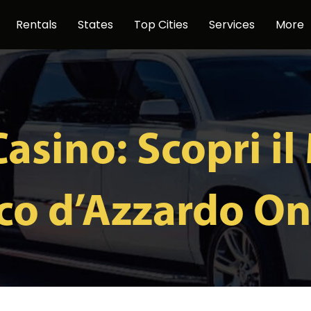
Rentals
States
Top Cities
Services
More
Casino: Scopri i
co d’Azzardo On