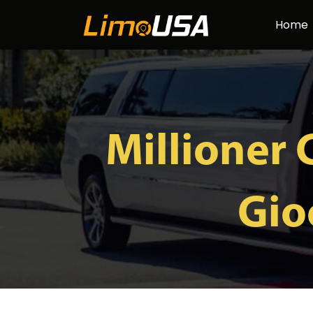
Skip
Home
to
content
Millioner 
Gio