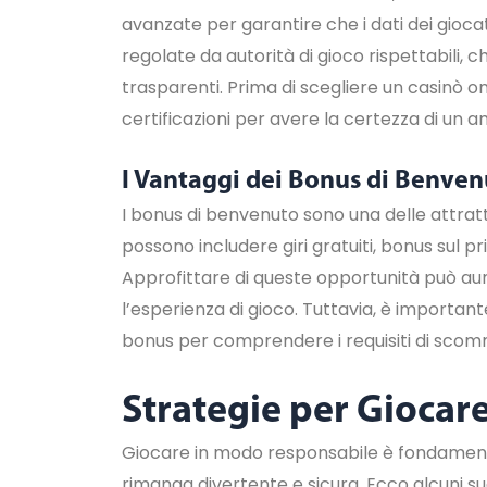
avanzate per garantire che i dati dei gioca
regolate da autorità di gioco rispettabili, 
trasparenti. Prima di scegliere un casinò onl
certificazioni per avere la certezza di un a
I Vantaggi dei Bonus di Benve
I bonus di benvenuto sono una delle attratti
possono includere giri gratuiti, bonus sul p
Approfittare di queste opportunità può aum
l’esperienza di gioco. Tuttavia, è importante
bonus per comprendere i requisiti di sco
Strategie per Giocar
Giocare in modo responsabile è fondamenta
rimanga divertente e sicura. Ecco alcuni s