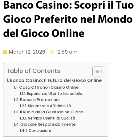
Banco Casino: Scopri il Tuo
Gioco Preferito nel Mondo
del Gioco Online
March 12, 2026
12:59 am
Table of Contents
Banco Casino: Il Futuro del Gioco Online
Cosa Offrono i Casinò Online
Esperienza Utente Incredibile
Bonus e Promozioni
Sicurezza e Affidabilità
Il Ruolo della Giustizia nel Gioco
Servizio Clienti di Qualità
Giocare Responsabilmente
Conclusioni