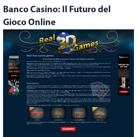
Banco Casino: Il Futuro del
Gioco Online