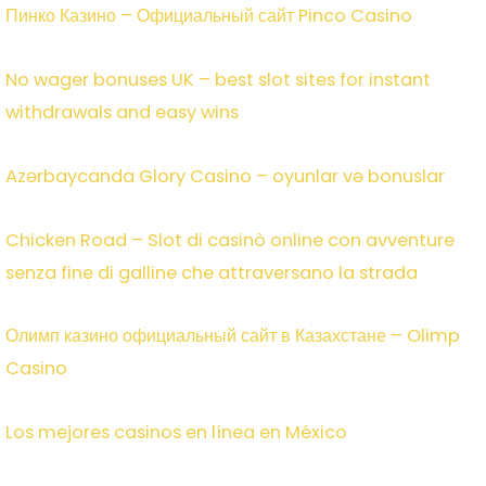
Пинко Казино – Официальный сайт Pinco Casino
No wager bonuses UK – best slot sites for instant
withdrawals and easy wins
Azərbaycanda Glory Casino – oyunlar və bonuslar
Chicken Road – Slot di casinò online con avventure
senza fine di galline che attraversano la strada
Олимп казино официальный сайт в Казахстане – Olimp
Casino
Los mejores casinos en línea en México