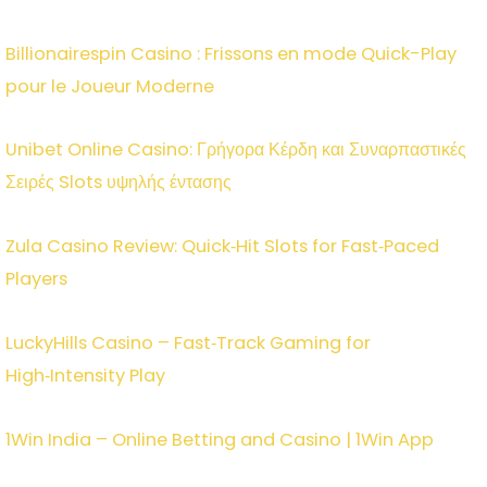
Billionairespin Casino : Frissons en mode Quick-Play
pour le Joueur Moderne
Unibet Online Casino: Γρήγορα Κέρδη και Συναρπαστικές
Σειρές Slots υψηλής έντασης
Zula Casino Review: Quick‑Hit Slots for Fast‑Paced
Players
LuckyHills Casino – Fast‑Track Gaming for
High‑Intensity Play
1Win India – Online Betting and Casino | 1Win App