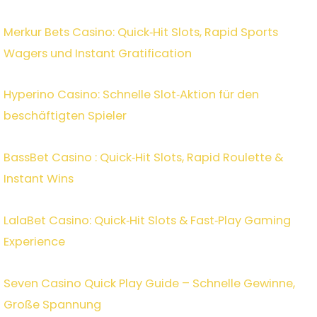
Merkur Bets Casino: Quick‑Hit Slots, Rapid Sports
Wagers und Instant Gratification
Hyperino Casino: Schnelle Slot‑Aktion für den
beschäftigten Spieler
BassBet Casino : Quick‑Hit Slots, Rapid Roulette &
Instant Wins
LalaBet Casino: Quick‑Hit Slots & Fast‑Play Gaming
Experience
Seven Casino Quick Play Guide – Schnelle Gewinne,
Große Spannung