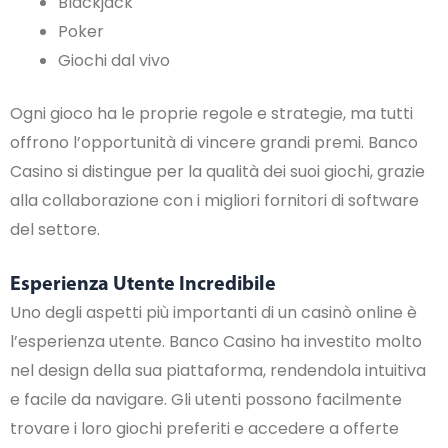
Blackjack
Poker
Giochi dal vivo
Ogni gioco ha le proprie regole e strategie, ma tutti
offrono l’opportunità di vincere grandi premi. Banco
Casino si distingue per la qualità dei suoi giochi, grazie
alla collaborazione con i migliori fornitori di software
del settore.
Esperienza Utente Incredibile
Uno degli aspetti più importanti di un casinò online è
l’esperienza utente. Banco Casino ha investito molto
nel design della sua piattaforma, rendendola intuitiva
e facile da navigare. Gli utenti possono facilmente
trovare i loro giochi preferiti e accedere a offerte