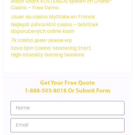
Razor Shark KOSTENLOS spielen im Online-
Casino – Free Demo
Jouer au casino MyStake en France
Nejlepší zahraniční casino – žebříček
doporučených online kasin
7k casino демо-режим игр
Sava Spin Casino: Mastering Short,
High‑Intensity Gaming Sessions
Get Your Free Quote
1-888-503-8018 Or Submit Form