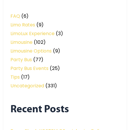
FAQ
(6)
Limo Rates
(9)
LimoLux Experience
(3)
Limousine
(102)
Limousine Options
(9)
Party Bus
(77)
Party Bus Events
(25)
Tips
(17)
Uncategorized
(331)
Recent Posts