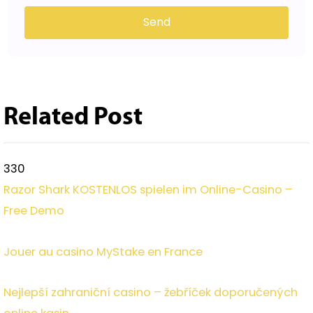
Send
Related Post
330
Razor Shark KOSTENLOS spielen im Online-Casino –
Free Demo
Jouer au casino MyStake en France
Nejlepší zahraniční casino – žebříček doporučených