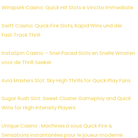
Winspark Casino: Quick‑Hit Slots e Vincite Immediate
Swift Casino: Quick‑Fire Slots, Rapid Wins und der
Fast‑Track Thrill
InstaSpin Casino – Snel‑Paced Slots en Snelle Winsten
voor de Thrill Seeker
Avia Masters Slot: Sky‑High Thrills for Quick‑Play Fans
Sugar Rush Slot: Sweet Cluster Gameplay and Quick
Wins for High‑Intensity Players
Unique Casino : Machines à sous Quick‑Fire &
Sensations instantanées pour le joueur moderne