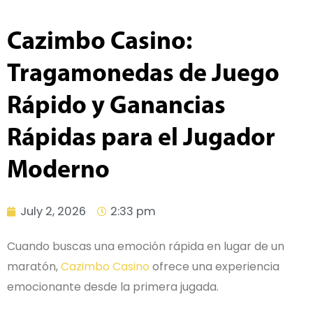
Cazimbo Casino:
Tragamonedas de Juego
Rápido y Ganancias
Rápidas para el Jugador
Moderno
July 2, 2026
2:33 pm
Cuando buscas una emoción rápida en lugar de un
maratón,
Cazimbo Casino
ofrece una experiencia
emocionante desde la primera jugada.