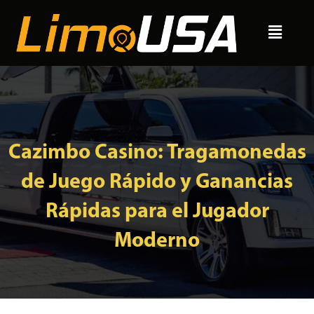
Skip
Menu
to
content
Cazimbo Casino: Tragamonedas
de Juego Rápido y Ganancias
Rápidas para el Jugador
Moderno