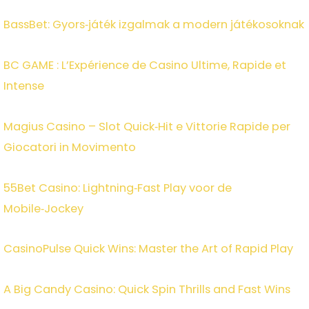
BassBet: Gyors‑játék izgalmak a modern játékosoknak
BC GAME : L’Expérience de Casino Ultime, Rapide et
Intense
Magius Casino – Slot Quick‑Hit e Vittorie Rapide per
Giocatori in Movimento
55Bet Casino: Lightning‑Fast Play voor de
Mobile‑Jockey
CasinoPulse Quick Wins: Master the Art of Rapid Play
A Big Candy Casino: Quick Spin Thrills and Fast Wins