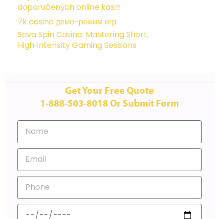
doporučených online kasin
7k casino демо-режим игр
Sava Spin Casino: Mastering Short,
High‑Intensity Gaming Sessions
Get Your Free Quote
1-888-503-8018 Or Submit Form