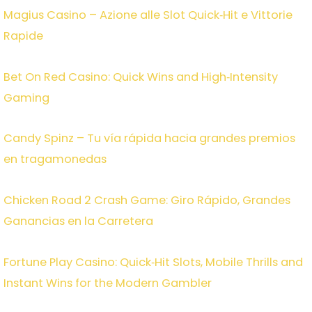
Magius Casino – Azione alle Slot Quick‑Hit e Vittorie
Rapide
Bet On Red Casino: Quick Wins and High‑Intensity
Gaming
Candy Spinz – Tu vía rápida hacia grandes premios
en tragamonedas
Chicken Road 2 Crash Game: Giro Rápido, Grandes
Ganancias en la Carretera
Fortune Play Casino: Quick‑Hit Slots, Mobile Thrills and
Instant Wins for the Modern Gambler