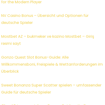
for the Modern Player
NV Casino Bonus – Übersicht und Optionen für
deutsche Spieler
Mostbet AZ – bukmeker ve kazino Mostbet – Giriş
rəsmi sayt
Gonzo Quest Slot Bonus-Guide: Alle
Willkommensboni, Freispiele & Wettanforderungen im
Überblick
Sweet Bonanza Super Scatter spielen – umfassender
Guide für deutsche Spieler