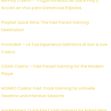
BetPlay Casino – Tragamonedas de Quick‑Play y
Acción en Vivo para Ganancias Rápidas
Playbet Quick Wins: The Fast‑Paced Gaming
Destination
ProntoBet – La Tua Esperienza Definitiva di Slot & Live
Casino
OZwin Casino – Fast‑Paced Gaming for the Modern
Player
MONRO Casino: Fast‑Track Gaming für schnelle
Gewinne und intensive Sessions
AviaMasters: Quick‑Fire Crash Gaming for Rapid Wins