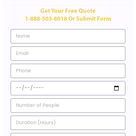
Get Your Free Quote
1-888-503-8018 Or Submit Form