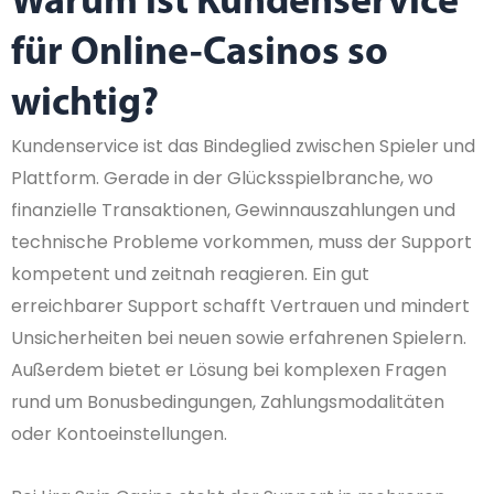
Warum ist Kundenservice
für Online-Casinos so
wichtig?
Kundenservice ist das Bindeglied zwischen Spieler und
Plattform. Gerade in der Glücksspielbranche, wo
finanzielle Transaktionen, Gewinnauszahlungen und
technische Probleme vorkommen, muss der Support
kompetent und zeitnah reagieren. Ein gut
erreichbarer Support schafft Vertrauen und mindert
Unsicherheiten bei neuen sowie erfahrenen Spielern.
Außerdem bietet er Lösung bei komplexen Fragen
rund um Bonusbedingungen, Zahlungsmodalitäten
oder Kontoeinstellungen.