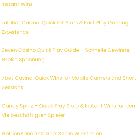
Instant Wins
LalaBet Casino: Quick‑Hit Slots & Fast‑Play Gaming
Experience
Seven Casino Quick Play Guide – Schnelle Gewinne,
Große Spannung
7bet Casino: Quick Wins for Mobile Gamers and Short
Sessions
Candy Spinz – Quick‑Play Slots & Instant Wins für den
Vielbeschäftigten Spieler
Golden Panda Casino: Snelle Winsten en