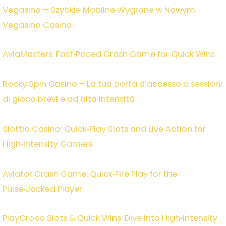
Vegasino – Szybkie Mobilne Wygrane w Nowym
Vegasino Casino
AviaMasters: Fast‑Paced Crash Game for Quick Wins
Rocky Spin Casino – La tua porta d’accesso a sessioni
di gioco brevi e ad alta intensità
Slottio Casino: Quick‑Play Slots and Live Action for
High‑Intensity Gamers
Aviator Crash Game: Quick‑Fire Play for the
Pulse‑Jacked Player
PlayCroco Slots & Quick Wins: Dive Into High‑Intensity