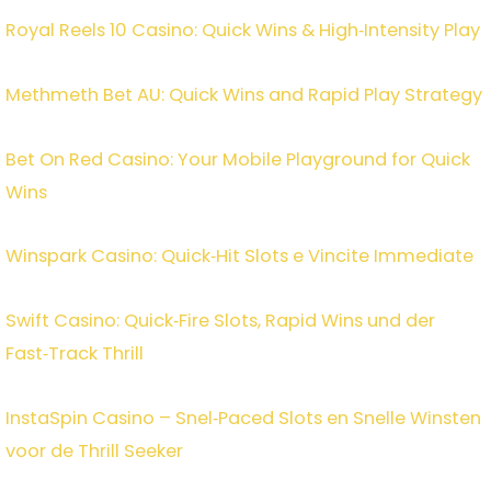
Royal Reels 10 Casino: Quick Wins & High‑Intensity Play
Methmeth Bet AU: Quick Wins and Rapid Play Strategy
Bet On Red Casino: Your Mobile Playground for Quick
Wins
Winspark Casino: Quick‑Hit Slots e Vincite Immediate
Swift Casino: Quick‑Fire Slots, Rapid Wins und der
Fast‑Track Thrill
InstaSpin Casino – Snel‑Paced Slots en Snelle Winsten
voor de Thrill Seeker