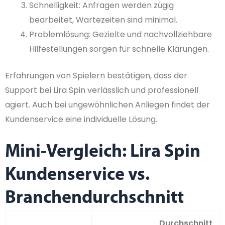
Schnelligkeit: Anfragen werden zügig
bearbeitet, Wartezeiten sind minimal.
Problemlösung: Gezielte und nachvollziehbare
Hilfestellungen sorgen für schnelle Klärungen.
Erfahrungen von Spielern bestätigen, dass der
Support bei Lira Spin verlässlich und professionell
agiert. Auch bei ungewöhnlichen Anliegen findet der
Kundenservice eine individuelle Lösung.
Mini-Vergleich: Lira Spin
Kundenservice vs.
Branchendurchschnitt
Durchschnitt