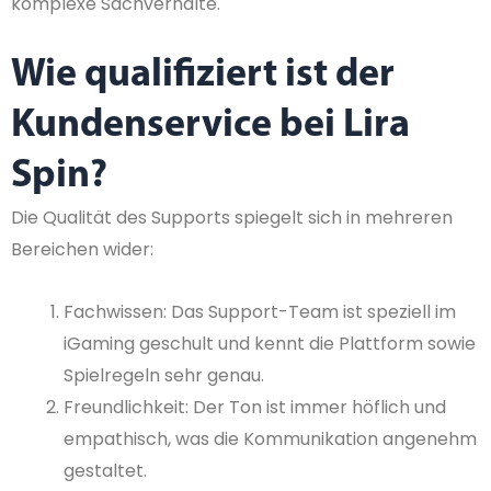
komplexe Sachverhalte.
Wie qualifiziert ist der
Kundenservice bei Lira
Spin?
Die Qualität des Supports spiegelt sich in mehreren
Bereichen wider:
Fachwissen: Das Support-Team ist speziell im
iGaming geschult und kennt die Plattform sowie
Spielregeln sehr genau.
Freundlichkeit: Der Ton ist immer höflich und
empathisch, was die Kommunikation angenehm
gestaltet.