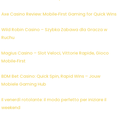
Axe Casino Review: Mobile‑First Gaming for Quick Wins
Wild Robin Casino – Szybka Zabawa dla Gracza w
Ruchu
Magius Casino – Slot Veloci, Vittorie Rapide, Gioco
Mobile‑First
BDM Bet Casino: Quick Spin, Rapid Wins – Jouw
Mobiele Gaming Hub
Il venerdì rotolante: il modo perfetto per iniziare il
weekend