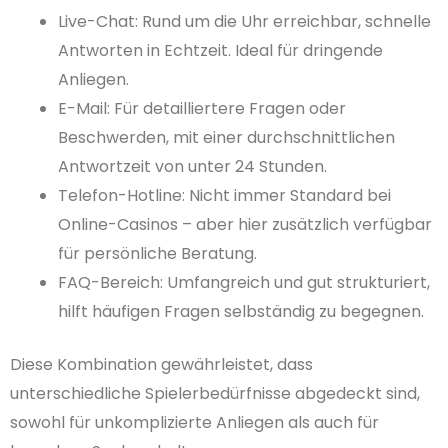
Live-Chat: Rund um die Uhr erreichbar, schnelle
Antworten in Echtzeit. Ideal für dringende
Anliegen.
E-Mail: Für detailliertere Fragen oder
Beschwerden, mit einer durchschnittlichen
Antwortzeit von unter 24 Stunden.
Telefon-Hotline: Nicht immer Standard bei
Online-Casinos – aber hier zusätzlich verfügbar
für persönliche Beratung.
FAQ-Bereich: Umfangreich und gut strukturiert,
hilft häufigen Fragen selbständig zu begegnen.
Diese Kombination gewährleistet, dass
unterschiedliche Spielerbedürfnisse abgedeckt sind,
sowohl für unkomplizierte Anliegen als auch für