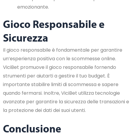
emozionante.
Gioco Responsabile e
Sicurezza
Il gioco responsabile è fondamentale per garantire
un’esperienza positiva con le scommesse online.
ViciBet promuove il gioco responsabile fornendo
strumenti per aiutarti a gestire il tuo budget. È
importante stabilire limiti di scommessa e sapere
quando fermarsi. Inoltre, ViciBet utilizza tecnologie
avanzate per garantire la sicurezza delle transazioni e
la protezione dei dati dei suoi utenti.
Conclusione