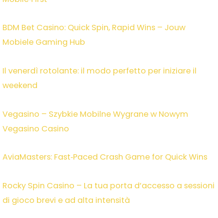
BDM Bet Casino: Quick Spin, Rapid Wins – Jouw
Mobiele Gaming Hub
Il venerdì rotolante: il modo perfetto per iniziare il
weekend
Vegasino – Szybkie Mobilne Wygrane w Nowym
Vegasino Casino
AviaMasters: Fast‑Paced Crash Game for Quick Wins
Rocky Spin Casino – La tua porta d’accesso a sessioni
di gioco brevi e ad alta intensità