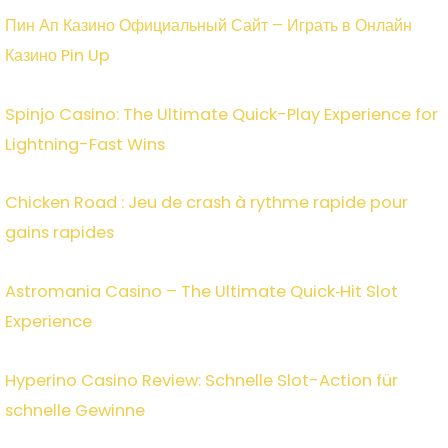
Пин Ап Казино Официальный Сайт – Играть в Онлайн
Казино Pin Up
Spinjo Casino: The Ultimate Quick-Play Experience for
Lightning-Fast Wins
Chicken Road : Jeu de crash à rythme rapide pour
gains rapides
Astromania Casino – The Ultimate Quick‑Hit Slot
Experience
Hyperino Casino Review: Schnelle Slot-Action für
schnelle Gewinne