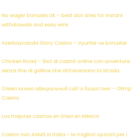
No wager bonuses UK – best slot sites for instant
withdrawals and easy wins
Azərbaycanda Glory Casino – oyunlar və bonuslar
Chicken Road – Slot di casinò online con avventure
senza fine di galline che attraversano la strada
Олимп казино официальный сайт в Казахстане – Olimp
Casino
Los mejores casinos en línea en México
Casino non AAMS in Italia – le migliori opzioni per i