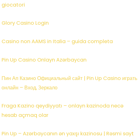
giocatori
Glory Casino Login
Casino non AAMS in Italia – guida completa
Pin Up Casino Onlayn Azərbaycan
Пин Ап Казино Официальный сайт | Pin Up Casino играть
онлайн – Вход, Зеркало
Fraga Kazino qeydiyyatı – onlayn kazinoda necə
hesab açmaq olar
Pin Up – Azərbaycanın ən yaxşı kazinosu | Rəsmi sayt