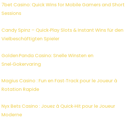
7bet Casino: Quick Wins for Mobile Gamers and Short
Sessions
Candy Spinz – Quick‑Play Slots & Instant Wins für den
Vielbeschäftigten Spieler
Golden Panda Casino: Snelle Winsten en
Snel‑Gokervaring
Magius Casino : Fun en Fast‑Track pour le Joueur à
Rotation Rapide
Nyx Bets Casino : Jouez à Quick‑Hit pour le Joueur
Moderne