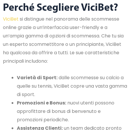
Perché Scegliere ViciBet?
ViciBet
si distingue nel panorama delle scommesse
online grazie a un’interfaccia user-friendly e a
un’ampia gamma di opzioni di scommessa. Che tu sia
un esperto scommettitore o un principiante, ViciBet
ha qualcosa da offrire a tutti. Le sue caratteristiche
principali includono:
Varietà di Sport:
dalle scommesse su calcio a
quelle su tennis, ViciBet copre una vasta gamma
di sport.
Promozioni e Bonus:
nuovi utenti possono
approfittare di bonus di benvenuto e
promozioni periodiche.
Assistenza Clienti:
un team dedicato pronto