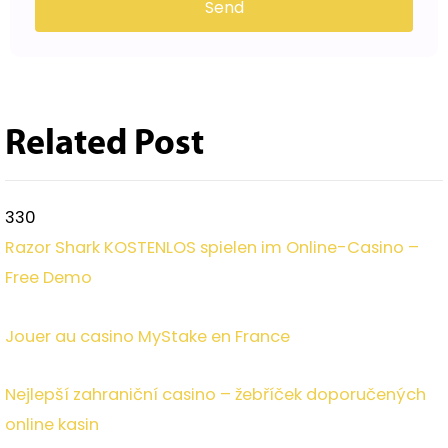
Send
Related Post
330
Razor Shark KOSTENLOS spielen im Online-Casino –
Free Demo
Jouer au casino MyStake en France
Nejlepší zahraniční casino – žebříček doporučených
online kasin