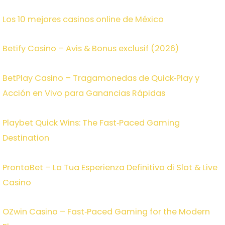
Los 10 mejores casinos online de México
Betify Casino – Avis & Bonus exclusif (2026)
BetPlay Casino – Tragamonedas de Quick‑Play y
Acción en Vivo para Ganancias Rápidas
Playbet Quick Wins: The Fast‑Paced Gaming
Destination
ProntoBet – La Tua Esperienza Definitiva di Slot & Live
Casino
OZwin Casino – Fast‑Paced Gaming for the Modern