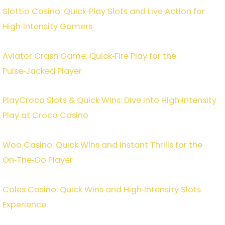
Slottio Casino: Quick‑Play Slots and Live Action for
High‑Intensity Gamers
Aviator Crash Game: Quick‑Fire Play for the
Pulse‑Jacked Player
PlayCroco Slots & Quick Wins: Dive Into High‑Intensity
Play at Croco Casino
Woo Casino: Quick Wins and Instant Thrills for the
On‑The‑Go Player
Coles Casino: Quick Wins and High‑Intensity Slots
Experience