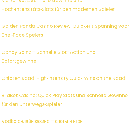
Merkur Bets: Schnelle Gewinne und
Hoch‑Intensitäts‑Slots für den modernen Spieler
Golden Panda Casino Review: Quick‑Hit Spanning voor
Snel‑Pace Spelers
Candy Spinz – Schnelle Slot-Action und
Sofortgewinne
Chicken Road: High‑Intensity Quick Wins on the Road
BildBet Casino: Quick‑Play Slots und Schnelle Gewinne
für den Unterwegs‑Spieler
Vodka онлайн казино – слоты и игры