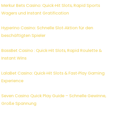
Merkur Bets Casino: Quick‑Hit Slots, Rapid Sports
Wagers und Instant Gratification
Hyperino Casino: Schnelle Slot‑Aktion für den
beschäftigten Spieler
BassBet Casino : Quick‑Hit Slots, Rapid Roulette &
Instant Wins
LalaBet Casino: Quick‑Hit Slots & Fast‑Play Gaming
Experience
Seven Casino Quick Play Guide – Schnelle Gewinne,
Große Spannung