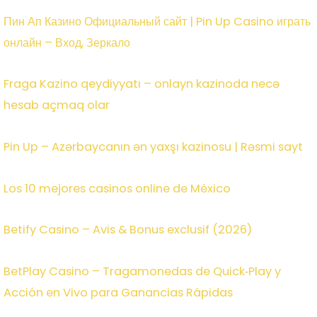
Пин Ап Казино Официальный сайт | Pin Up Casino играть
онлайн – Вход, Зеркало
Fraga Kazino qeydiyyatı – onlayn kazinoda necə
hesab açmaq olar
Pin Up – Azərbaycanın ən yaxşı kazinosu | Rəsmi sayt
Los 10 mejores casinos online de México
Betify Casino – Avis & Bonus exclusif (2026)
BetPlay Casino – Tragamonedas de Quick‑Play y
Acción en Vivo para Ganancias Rápidas