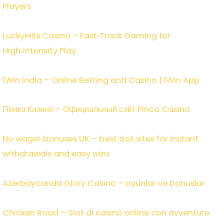
Players
LuckyHills Casino – Fast‑Track Gaming for
High‑Intensity Play
1Win India – Online Betting and Casino | 1Win App
Пинко Казино – Официальный сайт Pinco Casino
No wager bonuses UK – best slot sites for instant
withdrawals and easy wins
Azərbaycanda Glory Casino – oyunlar və bonuslar
Chicken Road – Slot di casinò online con avventure