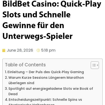
BildBet Casino: Quick‑Play
Slots und Schnelle
Gewinne für den
Unterwegs‑Spieler
June 28, 2026
5:18 pm
Table of Contents
Einleitung – Der Puls des Quick‑Play Gaming
Warum Kurze Sessions Längerem Marathon
überlegen sind
Spotlight auf energiegeladene Slots wie Book of
Dead
Entscheidungszeitpunkt: Schnelle Spins vs
Strategische Haltephasen