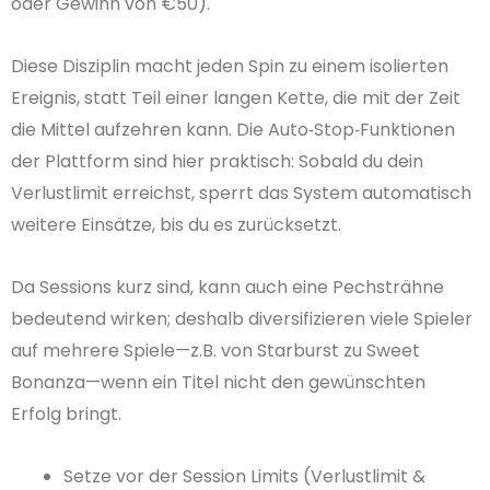
oder Gewinn von €50).
Diese Disziplin macht jeden Spin zu einem isolierten
Ereignis, statt Teil einer langen Kette, die mit der Zeit
die Mittel aufzehren kann. Die Auto‑Stop‑Funktionen
der Plattform sind hier praktisch: Sobald du dein
Verlustlimit erreichst, sperrt das System automatisch
weitere Einsätze, bis du es zurücksetzt.
Da Sessions kurz sind, kann auch eine Pechsträhne
bedeutend wirken; deshalb diversifizieren viele Spieler
auf mehrere Spiele—z.B. von Starburst zu Sweet
Bonanza—wenn ein Titel nicht den gewünschten
Erfolg bringt.
Setze vor der Session Limits (Verlustlimit &