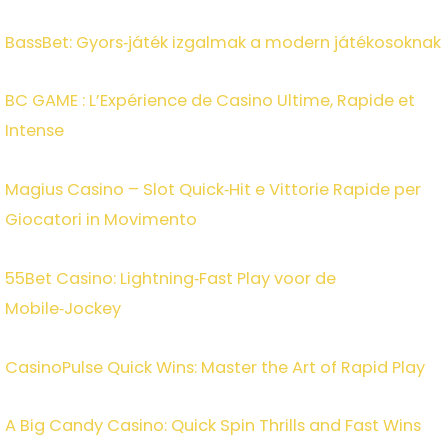
BassBet: Gyors‑játék izgalmak a modern játékosoknak
BC GAME : L’Expérience de Casino Ultime, Rapide et
Intense
Magius Casino – Slot Quick‑Hit e Vittorie Rapide per
Giocatori in Movimento
55Bet Casino: Lightning‑Fast Play voor de
Mobile‑Jockey
CasinoPulse Quick Wins: Master the Art of Rapid Play
A Big Candy Casino: Quick Spin Thrills and Fast Wins