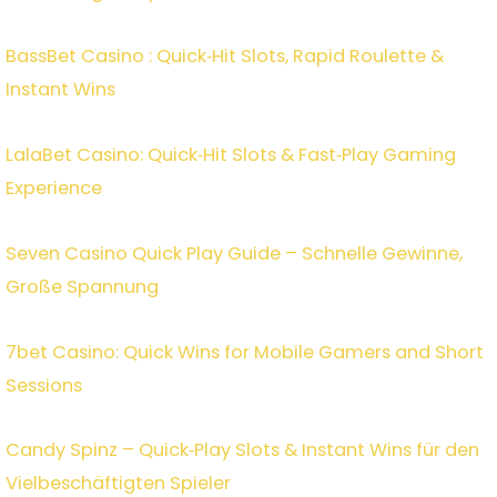
BassBet Casino : Quick‑Hit Slots, Rapid Roulette &
Instant Wins
LalaBet Casino: Quick‑Hit Slots & Fast‑Play Gaming
Experience
Seven Casino Quick Play Guide – Schnelle Gewinne,
Große Spannung
7bet Casino: Quick Wins for Mobile Gamers and Short
Sessions
Candy Spinz – Quick‑Play Slots & Instant Wins für den
Vielbeschäftigten Spieler