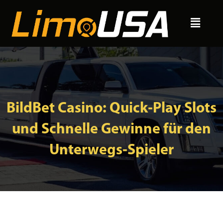
Skip
Menu
to
content
BildBet Casino: Quick‑Play Slots
und Schnelle Gewinne für den
Unterwegs‑Spieler