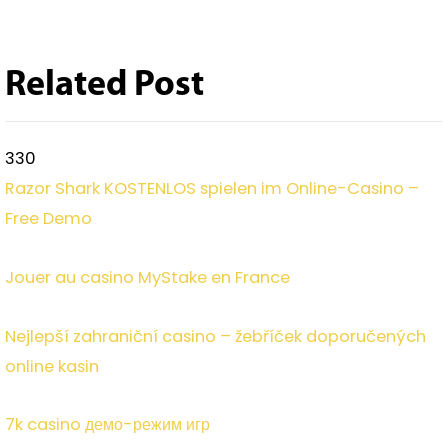
Related Post
330
Razor Shark KOSTENLOS spielen im Online-Casino –
Free Demo
Jouer au casino MyStake en France
Nejlepší zahraniční casino – žebříček doporučených
online kasin
7k casino демо-режим игр