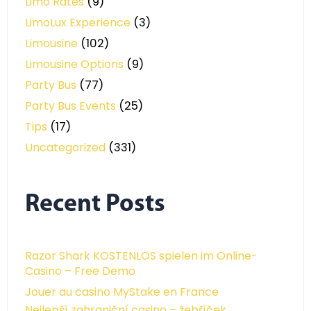
Limo Rates
(9)
LimoLux Experience
(3)
Limousine
(102)
Limousine Options
(9)
Party Bus
(77)
Party Bus Events
(25)
Tips
(17)
Uncategorized
(331)
Recent Posts
Razor Shark KOSTENLOS spielen im Online-
Casino – Free Demo
Jouer au casino MyStake en France
Nejlepší zahraniční casino – žebříček