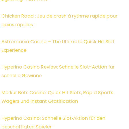
Chicken Road : Jeu de crash à rythme rapide pour
gains rapides
Astromania Casino – The Ultimate Quick‑Hit Slot
Experience
Hyperino Casino Review: Schnelle Slot-Action für
schnelle Gewinne
Merkur Bets Casino: Quick‑Hit Slots, Rapid Sports
Wagers und Instant Gratification
Hyperino Casino: Schnelle Slot‑Aktion für den
beschäftigten Spieler