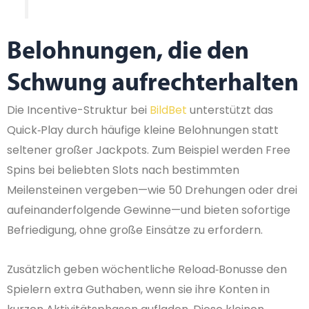
Belohnungen, die den
Schwung aufrechterhalten
Die Incentive-Struktur bei
BildBet
unterstützt das
Quick‑Play durch häufige kleine Belohnungen statt
seltener großer Jackpots. Zum Beispiel werden Free
Spins bei beliebten Slots nach bestimmten
Meilensteinen vergeben—wie 50 Drehungen oder drei
aufeinanderfolgende Gewinne—und bieten sofortige
Befriedigung, ohne große Einsätze zu erfordern.
Zusätzlich geben wöchentliche Reload‑Bonusse den
Spielern extra Guthaben, wenn sie ihre Konten in