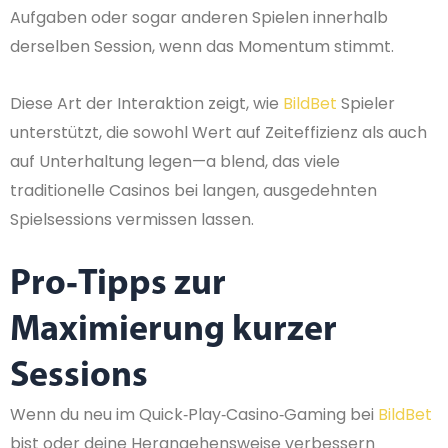
Aufgaben oder sogar anderen Spielen innerhalb
derselben Session, wenn das Momentum stimmt.
Diese Art der Interaktion zeigt, wie
BildBet
Spieler
unterstützt, die sowohl Wert auf Zeiteffizienz als auch
auf Unterhaltung legen—a blend, das viele
traditionelle Casinos bei langen, ausgedehnten
Spielsessions vermissen lassen.
Pro‑Tipps zur
Maximierung kurzer
Sessions
Wenn du neu im Quick‑Play‑Casino‑Gaming bei
BildBet
bist oder deine Herangehensweise verbessern