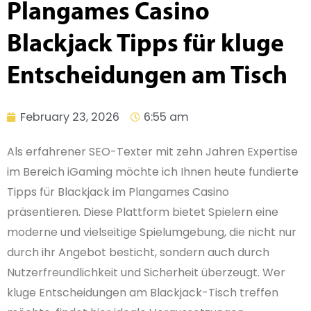
Plangames Casino
Blackjack Tipps für kluge
Entscheidungen am Tisch
February 23, 2026
6:55 am
Als erfahrener SEO-Texter mit zehn Jahren Expertise
im Bereich iGaming möchte ich Ihnen heute fundierte
Tipps für Blackjack im Plangames Casino
präsentieren. Diese Plattform bietet Spielern eine
moderne und vielseitige Spielumgebung, die nicht nur
durch ihr Angebot besticht, sondern auch durch
Nutzerfreundlichkeit und Sicherheit überzeugt. Wer
kluge Entscheidungen am Blackjack-Tisch treffen