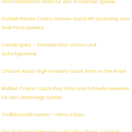
Hoch‑Intensitäts‑Slots für den modernen Spieler
Golden Panda Casino Review: Quick‑Hit Spanning voor
Snel‑Pace Spelers
Candy Spinz – Schnelle Slot-Action und
Sofortgewinne
Chicken Road: High‑Intensity Quick Wins on the Road
BildBet Casino: Quick‑Play Slots und Schnelle Gewinne
für den Unterwegs‑Spieler
Vodka онлайн казино – слоты и игры
Пин Ап Казино Официальный Сайт – Играть в Онлайн