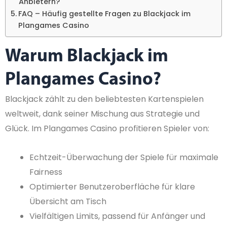
Anbietern?
FAQ – Häufig gestellte Fragen zu Blackjack im
Plangames Casino
Warum Blackjack im
Plangames Casino?
Blackjack zählt zu den beliebtesten Kartenspielen
weltweit, dank seiner Mischung aus Strategie und
Glück. Im Plangames Casino profitieren Spieler von:
Echtzeit-Überwachung der Spiele für maximale
Fairness
Optimierter Benutzeroberfläche für klare
Übersicht am Tisch
Vielfältigen Limits, passend für Anfänger und