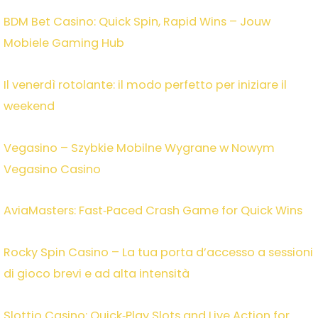
BDM Bet Casino: Quick Spin, Rapid Wins – Jouw
Mobiele Gaming Hub
Il venerdì rotolante: il modo perfetto per iniziare il
weekend
Vegasino – Szybkie Mobilne Wygrane w Nowym
Vegasino Casino
AviaMasters: Fast‑Paced Crash Game for Quick Wins
Rocky Spin Casino – La tua porta d’accesso a sessioni
di gioco brevi e ad alta intensità
Slottio Casino: Quick‑Play Slots and Live Action for