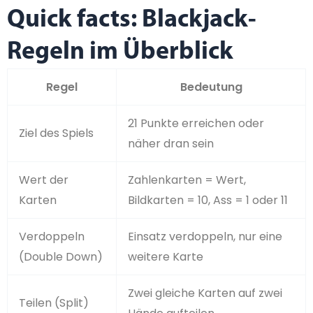
Quick facts: Blackjack-
Regeln im Überblick
Regel
Bedeutung
21 Punkte erreichen oder
Ziel des Spiels
näher dran sein
Wert der
Zahlenkarten = Wert,
Karten
Bildkarten = 10, Ass = 1 oder 11
Verdoppeln
Einsatz verdoppeln, nur eine
(Double Down)
weitere Karte
Zwei gleiche Karten auf zwei
Teilen (Split)