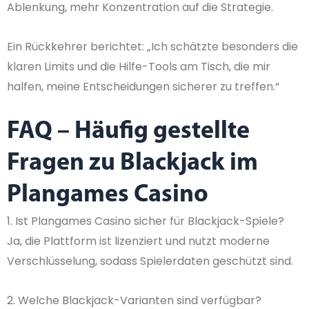
Ablenkung, mehr Konzentration auf die Strategie.
Ein Rückkehrer berichtet: „Ich schätzte besonders die
klaren Limits und die Hilfe-Tools am Tisch, die mir
halfen, meine Entscheidungen sicherer zu treffen.“
FAQ – Häufig gestellte
Fragen zu Blackjack im
Plangames Casino
1. Ist Plangames Casino sicher für Blackjack-Spiele?
Ja, die Plattform ist lizenziert und nutzt moderne
Verschlüsselung, sodass Spielerdaten geschützt sind.
2. Welche Blackjack-Varianten sind verfügbar?