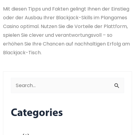
Mit diesen Tipps und Fakten gelingt Ihnen der Einstieg
oder der Ausbau Ihrer Blackjack-Skills im Plangames
Casino optimal. Nutzen Sie die Vorteile der Plattform,
spielen Sie clever und verantwortungsvoll – so
erhöhen Sie Ihre Chancen auf nachhaltigen Erfolg am
Blackjack-Tisch.
Search
for:
Categories