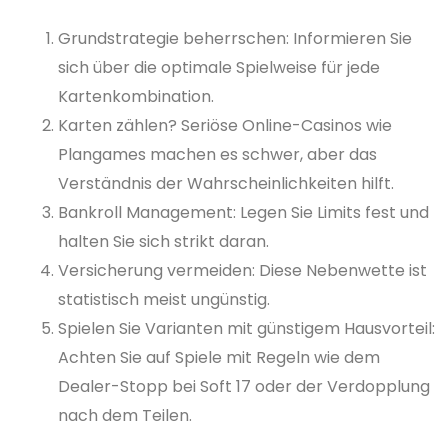
Grundstrategie beherrschen: Informieren Sie
sich über die optimale Spielweise für jede
Kartenkombination.
Karten zählen? Seriöse Online-Casinos wie
Plangames machen es schwer, aber das
Verständnis der Wahrscheinlichkeiten hilft.
Bankroll Management: Legen Sie Limits fest und
halten Sie sich strikt daran.
Versicherung vermeiden: Diese Nebenwette ist
statistisch meist ungünstig.
Spielen Sie Varianten mit günstigem Hausvorteil:
Achten Sie auf Spiele mit Regeln wie dem
Dealer-Stopp bei Soft 17 oder der Verdopplung
nach dem Teilen.