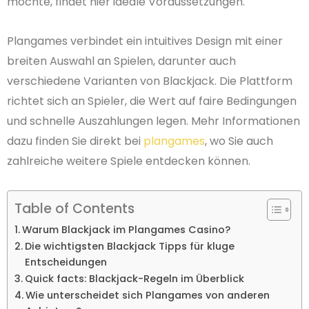
möchte, findet hier ideale Voraussetzungen.
Plangames verbindet ein intuitives Design mit einer
breiten Auswahl an Spielen, darunter auch
verschiedene Varianten von Blackjack. Die Plattform
richtet sich an Spieler, die Wert auf faire Bedingungen
und schnelle Auszahlungen legen. Mehr Informationen
dazu finden Sie direkt bei
plangames
, wo Sie auch
zahlreiche weitere Spiele entdecken können.
Table of Contents
Warum Blackjack im Plangames Casino?
Die wichtigsten Blackjack Tipps für kluge
Entscheidungen
Quick facts: Blackjack-Regeln im Überblick
Wie unterscheidet sich Plangames von anderen