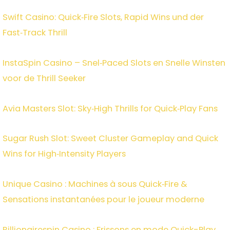
Swift Casino: Quick‑Fire Slots, Rapid Wins und der
Fast‑Track Thrill
InstaSpin Casino – Snel‑Paced Slots en Snelle Winsten
voor de Thrill Seeker
Avia Masters Slot: Sky‑High Thrills for Quick‑Play Fans
Sugar Rush Slot: Sweet Cluster Gameplay and Quick
Wins for High‑Intensity Players
Unique Casino : Machines à sous Quick‑Fire &
Sensations instantanées pour le joueur moderne
Billionairespin Casino : Frissons en mode Quick-Play