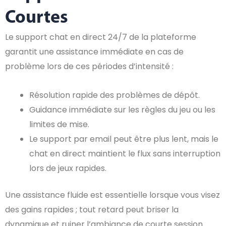
Courtes
Le support chat en direct 24/7 de la plateforme
garantit une assistance immédiate en cas de
problème lors de ces périodes d’intensité :
Résolution rapide des problèmes de dépôt.
Guidance immédiate sur les règles du jeu ou les
limites de mise.
Le support par email peut être plus lent, mais le
chat en direct maintient le flux sans interruption
lors de jeux rapides.
Une assistance fluide est essentielle lorsque vous visez
des gains rapides ; tout retard peut briser la
dynamique et ruiner l’ambiance de courte session.