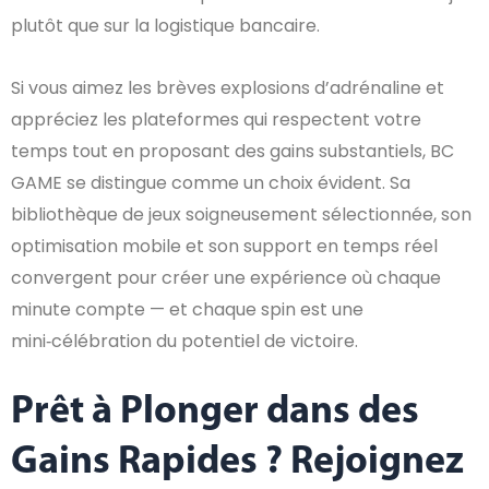
plutôt que sur la logistique bancaire.
Si vous aimez les brèves explosions d’adrénaline et
appréciez les plateformes qui respectent votre
temps tout en proposant des gains substantiels, BC
GAME se distingue comme un choix évident. Sa
bibliothèque de jeux soigneusement sélectionnée, son
optimisation mobile et son support en temps réel
convergent pour créer une expérience où chaque
minute compte — et chaque spin est une
mini‑célébration du potentiel de victoire.
Prêt à Plonger dans des
Gains Rapides ? Rejoignez