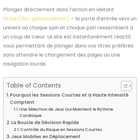
Plongez directement dans l’action en visitant
https://bc-gamecasino.fr/
– la porte d’entrée vers un
univers où chaque spin et chaque pari ressemblent à
un coup de cœur. Le site est instantanément réactif,
vous permettant de plonger dans vos titres préférés
sans attendre le chargement des pages ou une
navigation lourde.
Table of Contents
Pourquoi les Sessions Courtes et à Haute Intensité
Comptent
Une Sélection de Jeux Qui Maintient le Rythme
Cardiaque
La Boucle de Décision Rapide
Contrôle du Risque en Sessions Courtes
Jeux Mobiles en Déplacement