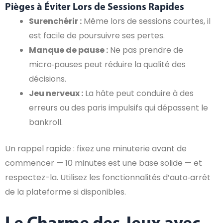
Pièges à Éviter Lors de Sessions Rapides
Surenchérir :
Même lors de sessions courtes, il
est facile de poursuivre ses pertes.
Manque de pause :
Ne pas prendre de
micro‑pauses peut réduire la qualité des
décisions.
Jeu nerveux :
La hâte peut conduire à des
erreurs ou des paris impulsifs qui dépassent le
bankroll.
Un rappel rapide : fixez une minuterie avant de
commencer — 10 minutes est une base solide — et
respectez-la. Utilisez les fonctionnalités d’auto‑arrêt
de la plateforme si disponibles.