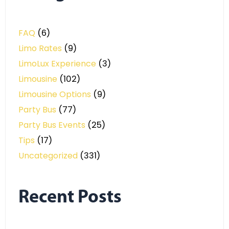
FAQ
(6)
Limo Rates
(9)
LimoLux Experience
(3)
Limousine
(102)
Limousine Options
(9)
Party Bus
(77)
Party Bus Events
(25)
Tips
(17)
Uncategorized
(331)
Recent Posts