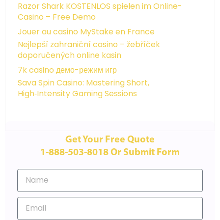
Razor Shark KOSTENLOS spielen im Online-
Casino – Free Demo
Jouer au casino MyStake en France
Nejlepší zahraniční casino – žebříček
doporučených online kasin
7k casino демо-режим игр
Sava Spin Casino: Mastering Short,
High‑Intensity Gaming Sessions
Get Your Free Quote
1-888-503-8018 Or Submit Form