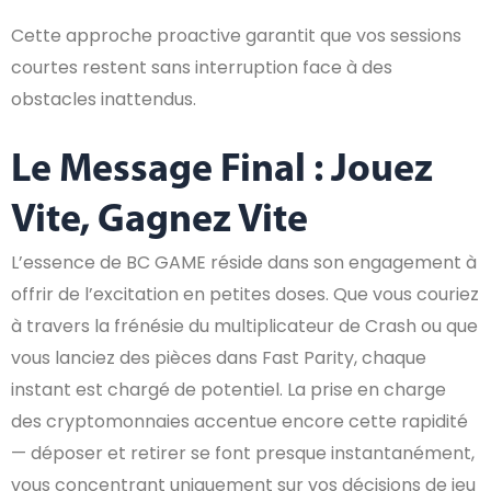
Cette approche proactive garantit que vos sessions
courtes restent sans interruption face à des
obstacles inattendus.
Le Message Final : Jouez
Vite, Gagnez Vite
L’essence de BC GAME réside dans son engagement à
offrir de l’excitation en petites doses. Que vous couriez
à travers la frénésie du multiplicateur de Crash ou que
vous lanciez des pièces dans Fast Parity, chaque
instant est chargé de potentiel. La prise en charge
des cryptomonnaies accentue encore cette rapidité
— déposer et retirer se font presque instantanément,
vous concentrant uniquement sur vos décisions de jeu