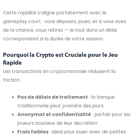
Cette rapidité s’aligne parfaitement avec le
gameplay court : vous déposez, jouez, et si vous avez
de la chance, vous retirez — le tout dans un délai
correspondant à la durée de votre session.
Pourquoi la Crypto est Cruciale pour le Jeu
Rapide
Les transactions en cryptomonnaie réduisent la
friction :
Pas de délais de traitement
: la banque
traditionnelle peut prendre des jours.
Anonymat et confidentialité
: parfait pour les
joueurs soucieux de leur discrétion.
Frais faibles
: idéal pour jouer avec de petites