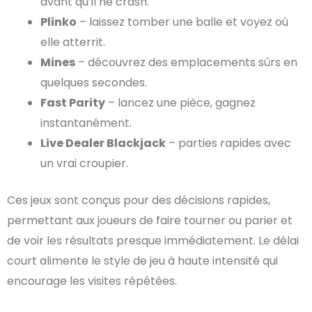
avant qu’il ne crash.
Plinko
– laissez tomber une balle et voyez où
elle atterrit.
Mines
– découvrez des emplacements sûrs en
quelques secondes.
Fast Parity
– lancez une pièce, gagnez
instantanément.
Live Dealer Blackjack
– parties rapides avec
un vrai croupier.
Ces jeux sont conçus pour des décisions rapides,
permettant aux joueurs de faire tourner ou parier et
de voir les résultats presque immédiatement. Le délai
court alimente le style de jeu à haute intensité qui
encourage les visites répétées.