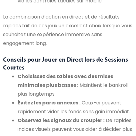
via les contrôles tactiles sur mobile.
La combinaison d’action en direct et de résultats
rapides fait de ces jeux un excellent choix lorsque vous
souhaitez une expérience immersive sans
engagement long.
Conseils pour Jouer en Direct lors de Sessions
Courtes
Choisissez des tables avec des mises
minimales plus basses :
Maintient le bankroll
plus longtemps.
Évitez les paris annexes :
Ceux-ci peuvent
rapidement vider les fonds sans gain immédiat.
Observez les signaux du croupier :
De rapides
indices visuels peuvent vous aider à décider plus