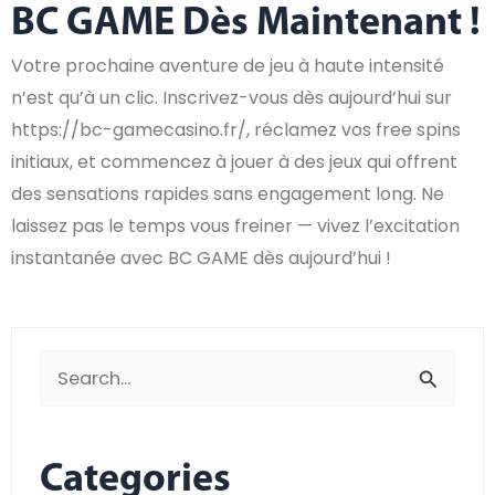
BC GAME Dès Maintenant !
Votre prochaine aventure de jeu à haute intensité
n’est qu’à un clic. Inscrivez-vous dès aujourd’hui sur
https://bc-gamecasino.fr/, réclamez vos free spins
initiaux, et commencez à jouer à des jeux qui offrent
des sensations rapides sans engagement long. Ne
laissez pas le temps vous freiner — vivez l’excitation
instantanée avec BC GAME dès aujourd’hui !
Search
for:
Categories