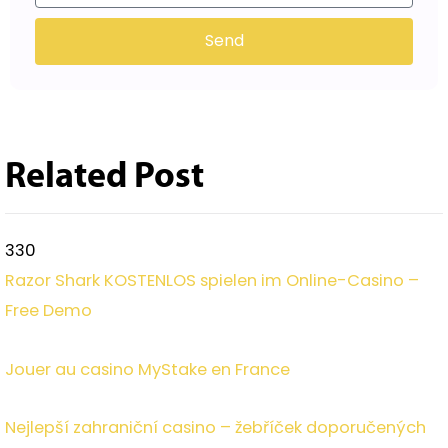
Send
Related Post
330
Razor Shark KOSTENLOS spielen im Online-Casino –
Free Demo
Jouer au casino MyStake en France
Nejlepší zahraniční casino – žebříček doporučených