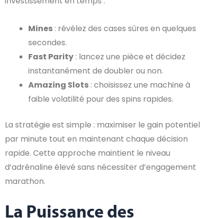
investissement en temps :
Mines
: révélez des cases sûres en quelques
secondes.
Fast Parity
: lancez une pièce et décidez
instantanément de doubler ou non.
Amazing Slots
: choisissez une machine à
faible volatilité pour des spins rapides.
La stratégie est simple : maximiser le gain potentiel
par minute tout en maintenant chaque décision
rapide. Cette approche maintient le niveau
d’adrénaline élevé sans nécessiter d’engagement
marathon.
La Puissance des