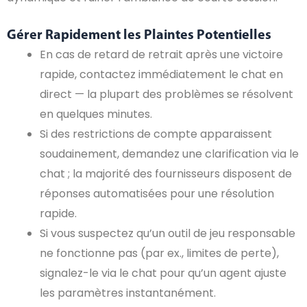
Gérer Rapidement les Plaintes Potentielles
En cas de retard de retrait après une victoire
rapide, contactez immédiatement le chat en
direct — la plupart des problèmes se résolvent
en quelques minutes.
Si des restrictions de compte apparaissent
soudainement, demandez une clarification via le
chat ; la majorité des fournisseurs disposent de
réponses automatisées pour une résolution
rapide.
Si vous suspectez qu’un outil de jeu responsable
ne fonctionne pas (par ex., limites de perte),
signalez-le via le chat pour qu’un agent ajuste
les paramètres instantanément.