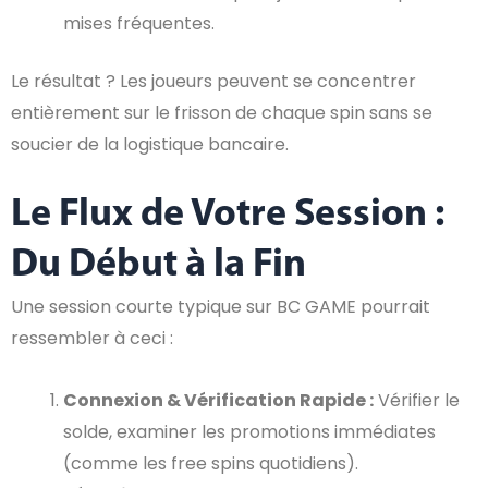
mises fréquentes.
Le résultat ? Les joueurs peuvent se concentrer
entièrement sur le frisson de chaque spin sans se
soucier de la logistique bancaire.
Le Flux de Votre Session :
Du Début à la Fin
Une session courte typique sur BC GAME pourrait
ressembler à ceci :
Connexion & Vérification Rapide :
Vérifier le
solde, examiner les promotions immédiates
(comme les free spins quotidiens).