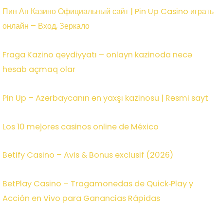
Пин Ап Казино Официальный сайт | Pin Up Casino играть
онлайн – Вход, Зеркало
Fraga Kazino qeydiyyatı – onlayn kazinoda necə
hesab açmaq olar
Pin Up – Azərbaycanın ən yaxşı kazinosu | Rəsmi sayt
Los 10 mejores casinos online de México
Betify Casino – Avis & Bonus exclusif (2026)
BetPlay Casino – Tragamonedas de Quick‑Play y
Acción en Vivo para Ganancias Rápidas