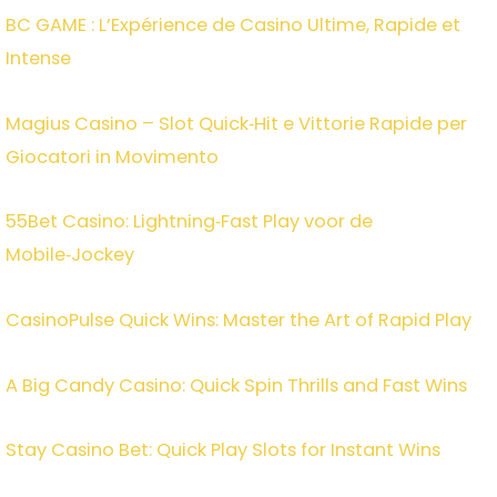
BC GAME : L’Expérience de Casino Ultime, Rapide et
Intense
Magius Casino – Slot Quick‑Hit e Vittorie Rapide per
Giocatori in Movimento
55Bet Casino: Lightning‑Fast Play voor de
Mobile‑Jockey
CasinoPulse Quick Wins: Master the Art of Rapid Play
A Big Candy Casino: Quick Spin Thrills and Fast Wins
Stay Casino Bet: Quick Play Slots for Instant Wins