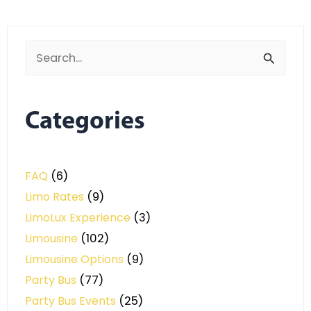
Search
for:
Categories
FAQ
(6)
Limo Rates
(9)
LimoLux Experience
(3)
Limousine
(102)
Limousine Options
(9)
Party Bus
(77)
Party Bus Events
(25)