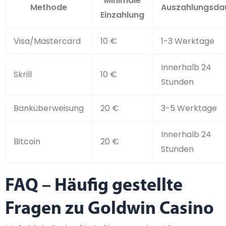
Minimale
Methode
Auszahlungsda
Einzahlung
Visa/Mastercard
10 €
1-3 Werktage
Innerhalb 24
Skrill
10 €
Stunden
Banküberweisung
20 €
3-5 Werktage
Innerhalb 24
Bitcoin
20 €
Stunden
FAQ – Häufig gestellte
Fragen zu Goldwin Casino