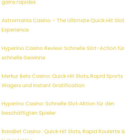
gains rapides
Astromania Casino – The Ultimate Quick‑Hit Slot
Experience
Hyperino Casino Review: Schnelle Slot-Action für
schnelle Gewinne
Merkur Bets Casino: Quick‑Hit Slots, Rapid Sports
Wagers und Instant Gratification
Hyperino Casino: Schnelle Slot‑Aktion für den
beschäftigten Spieler
BassBet Casino : Quick‑Hit Slots, Rapid Roulette &