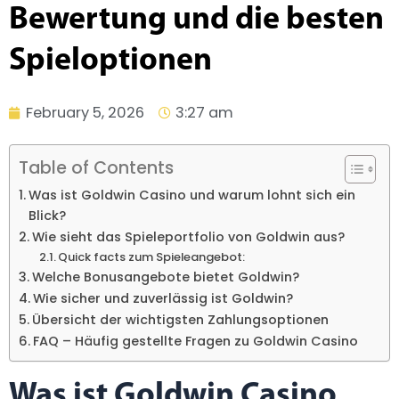
Bewertung und die besten
Spieloptionen
February 5, 2026
3:27 am
Table of Contents
Was ist Goldwin Casino und warum lohnt sich ein
Blick?
Wie sieht das Spieleportfolio von Goldwin aus?
Quick facts zum Spieleangebot:
Welche Bonusangebote bietet Goldwin?
Wie sicher und zuverlässig ist Goldwin?
Übersicht der wichtigsten Zahlungsoptionen
FAQ – Häufig gestellte Fragen zu Goldwin Casino
Was ist Goldwin Casino