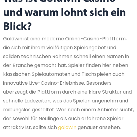
und warum lohnt sich ein
Blick?
Goldwin ist eine moderne Online-Casino-Plattform,
die sich mit ihrem vielfältigen Spielangebot und
soliden technischen Rahmen schnell einen Namen in
der Branche gemacht hat. Spieler finden hier neben
klassischen Spielautomaten und Tischspielen auch
innovative Live-Casino-Erlebnisse. Besonders
überzeugt die Plattform durch eine klare Struktur und
schnelle Ladezeiten, was das Spielen angenehm und
reibungslos gestaltet. Wer nach einem Anbieter sucht,
der sowohl für Neulinge als auch erfahrene Spieler
attraktiv ist, sollte sich
goldwin
genauer ansehen.