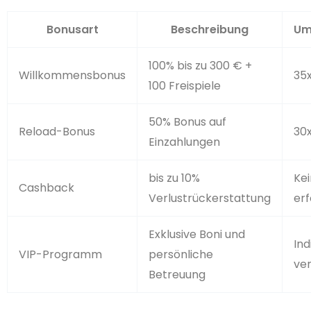
Bonusart
Beschreibung
Um
100% bis zu 300 € +
Willkommensbonus
35
100 Freispiele
50% Bonus auf
Reload-Bonus
30
Einzahlungen
bis zu 10%
Ke
Cashback
Verlustrückerstattung
erf
Exklusive Boni und
Ind
VIP-Programm
persönliche
ve
Betreuung