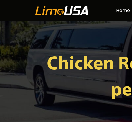
Skip
Home
to
content
Chicken Ro
pe