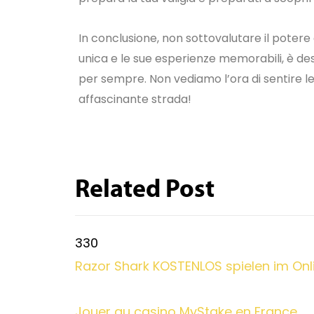
In conclusione, non sottovalutare il potere 
unica e le sue esperienze memorabili, è de
per sempre. Non vediamo l’ora di sentire le
affascinante strada!
Related Post
330
Razor Shark KOSTENLOS spielen im On
Jouer au casino MyStake en France