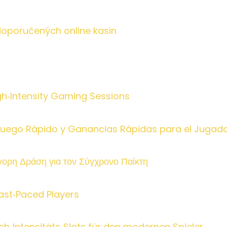
 doporučených online kasin
gh‑Intensity Gaming Sessions
uego Rápido y Ganancias Rápidas para el Jugad
ορη Δράση για τον Σύγχρονο Παίκτη
Fast‑Paced Players
h‑Intensitäts‑Slots für den modernen Spieler