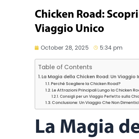
Chicken Road: Scopri 
Viaggio Unico
October 28, 2025
5:34 pm
Table of Contents
La Magia della Chicken Road: Un Viaggio 
Perché Scegliere la Chicken Road?
Le Attrazioni Principali Lungo la Chicken R
Consigli per un Viaggio Perfetto sulla Ch
Conclusione: Un Viaggio Che Non Dimentic
La Magia de