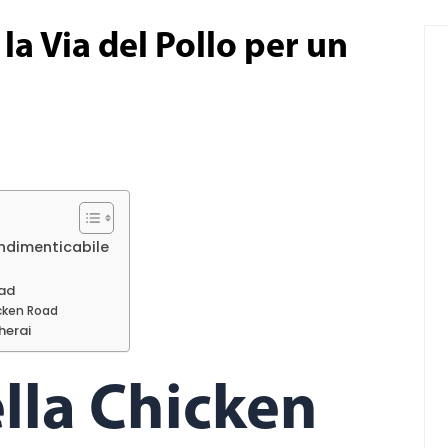
la Via del Pollo per un
Indimenticabile
oad
icken Road
herai
lla Chicken