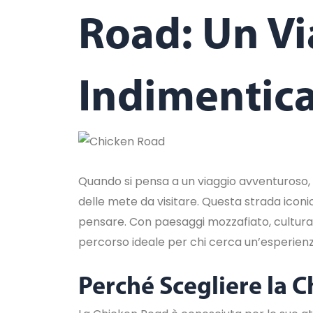
Road: Un V
Indimentica
Quando si pensa a un viaggio avventuroso,
delle mete da visitare. Questa strada iconic
pensare. Con paesaggi mozzafiato, cultura v
percorso ideale per chi cerca un’esperien
Perché Scegliere la 