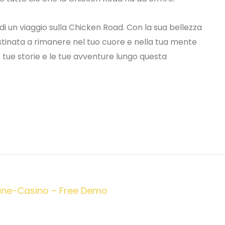
di un viaggio sulla Chicken Road. Con la sua bellezza
stinata a rimanere nel tuo cuore e nella tua mente
 tue storie e le tue avventure lungo questa
line-Casino – Free Demo