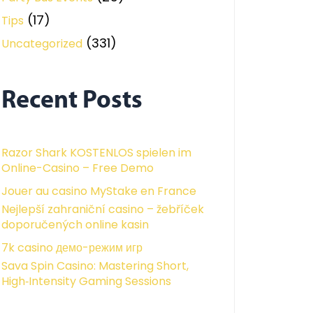
(17)
Tips
(331)
Uncategorized
Recent Posts
Razor Shark KOSTENLOS spielen im
Online-Casino – Free Demo
Jouer au casino MyStake en France
Nejlepší zahraniční casino – žebříček
doporučených online kasin
7k casino демо-режим игр
Sava Spin Casino: Mastering Short,
High‑Intensity Gaming Sessions