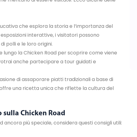
cativa che esplora la storia e l’importanza del
esposizioni interattive, i visitatori possono
polli e le loro origini.
rie lungo la Chicken Road per scoprire come viene
 Potrai anche partecipare a tour guidati e
sione di assaporare piatti tradizionali a base di
 offre una ricetta unica che riflette la cultura del
o sulla Chicken Road
 ancora più speciale, considera questi consigli utili: