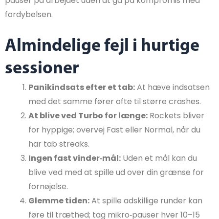
pauser på arbejdet uden at gå på kompromis med
fordybelsen.
Almindelige fejl i hurtige
sessioner
Panikindsats efter et tab:
At hæve indsatsen
med det samme fører ofte til større crashes.
At blive ved Turbo for længe:
Rockets bliver
for hyppige; overvej Fast eller Normal, når du
har tab streaks.
Ingen fast vinder‑mål:
Uden et mål kan du
blive ved med at spille ud over din grænse for
fornøjelse.
Glemme tiden:
At spille adskillige runder kan
føre til træthed; tag mikro‑pauser hver 10–15