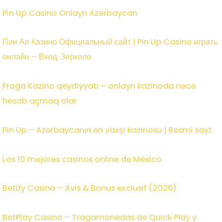
Pin Up Casino Onlayn Azərbaycan
Пин Ап Казино Официальный сайт | Pin Up Casino играть
онлайн – Вход, Зеркало
Fraga Kazino qeydiyyatı – onlayn kazinoda necə
hesab açmaq olar
Pin Up – Azərbaycanın ən yaxşı kazinosu | Rəsmi sayt
Los 10 mejores casinos online de México
Betify Casino – Avis & Bonus exclusif (2026)
BetPlay Casino – Tragamonedas de Quick‑Play y