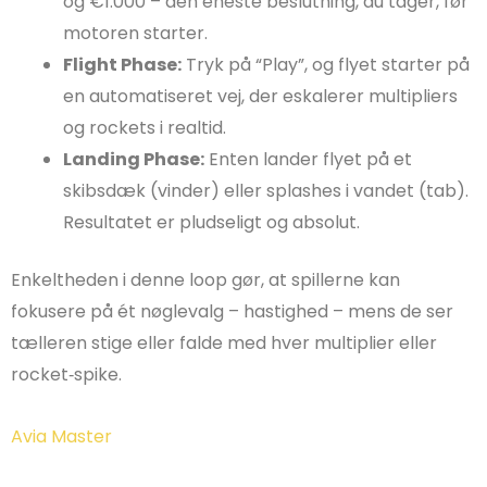
og €1.000 – den eneste beslutning, du tager, før
motoren starter.
Flight Phase:
Tryk på “Play”, og flyet starter på
en automatiseret vej, der eskalerer multipliers
og rockets i realtid.
Landing Phase:
Enten lander flyet på et
skibsdæk (vinder) eller splashes i vandet (tab).
Resultatet er pludseligt og absolut.
Enkeltheden i denne loop gør, at spillerne kan
fokusere på ét nøglevalg – hastighed – mens de ser
tælleren stige eller falde med hver multiplier eller
rocket‑spike.
Avia Master