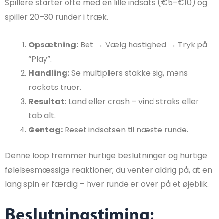
Spillere starter ofte med en lille indsats (€5–€10) og
spiller 20–30 runder i træk.
Opsætning:
Bet → Vælg hastighed → Tryk på
“Play”.
Handling:
Se multipliers stakke sig, mens
rockets truer.
Resultat:
Land eller crash – vind straks eller
tab alt.
Gentag:
Reset indsatsen til næste runde.
Denne loop fremmer hurtige beslutninger og hurtige
følelsesmæssige reaktioner; du venter aldrig på, at en
lang spin er færdig – hver runde er over på et øjeblik.
Beslutningstiming: