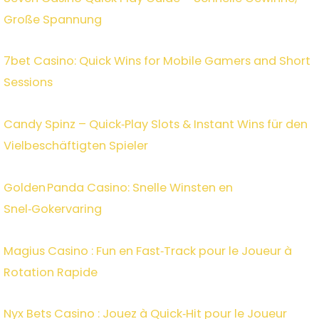
Große Spannung
7bet Casino: Quick Wins for Mobile Gamers and Short
Sessions
Candy Spinz – Quick‑Play Slots & Instant Wins für den
Vielbeschäftigten Spieler
Golden Panda Casino: Snelle Winsten en
Snel‑Gokervaring
Magius Casino : Fun en Fast‑Track pour le Joueur à
Rotation Rapide
Nyx Bets Casino : Jouez à Quick‑Hit pour le Joueur