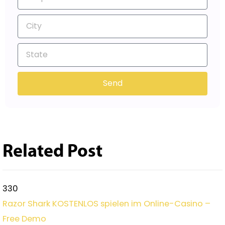
Send
Related Post
330
Razor Shark KOSTENLOS spielen im Online-Casino –
Free Demo