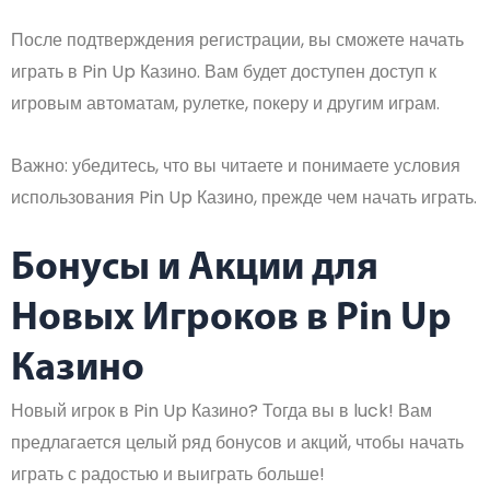
После подтверждения регистрации, вы сможете начать
играть в Pin Up Казино. Вам будет доступен доступ к
игровым автоматам, рулетке, покеру и другим играм.
Важно: убедитесь, что вы читаете и понимаете условия
использования Pin Up Казино, прежде чем начать играть.
Бонусы и Акции для
Новых Игроков в Pin Up
Казино
Новый игрок в Pin Up Казино? Тогда вы в luck! Вам
предлагается целый ряд бонусов и акций, чтобы начать
играть с радостью и выиграть больше!