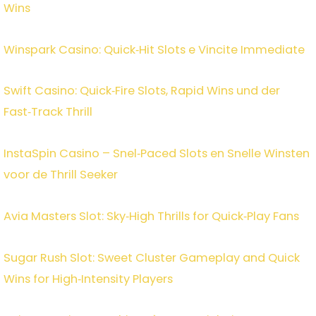
Wins
Winspark Casino: Quick‑Hit Slots e Vincite Immediate
Swift Casino: Quick‑Fire Slots, Rapid Wins und der
Fast‑Track Thrill
InstaSpin Casino – Snel‑Paced Slots en Snelle Winsten
voor de Thrill Seeker
Avia Masters Slot: Sky‑High Thrills for Quick‑Play Fans
Sugar Rush Slot: Sweet Cluster Gameplay and Quick
Wins for High‑Intensity Players