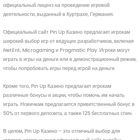
официальный лиценз на проведение игровой
деятельности, выданный в Куртрахе, Германия.
Официальный сайт Pin Up Казино предлагает игрокам
широкий выбор игр от ведущих разработчиков, включая
NetEnt, Microgaming и Pragmatic Play. Игроки могут
играть в игры на деньги или в демонстрационный режим,
чтобы попробовать игры перед игрой на деньги.
Кроме того, Pin Up Казино предлагает игрокам
различные бонусы и акции, чтобы помочь им начать
играть. Новичкам предлагается приветственный бонус в
50% от первого депозита, а также 125 бесплатных спин.
В целом, Pin Up Казино – это отличный выбор для