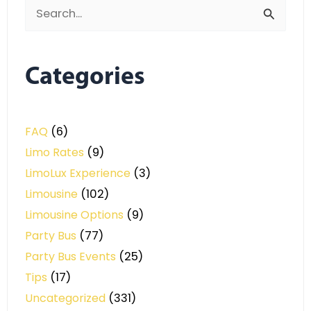
Search
for:
Categories
FAQ
(6)
Limo Rates
(9)
LimoLux Experience
(3)
Limousine
(102)
Limousine Options
(9)
Party Bus
(77)
Party Bus Events
(25)
Tips
(17)
Uncategorized
(331)