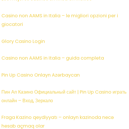
Casino non AAMS in Italia – le migliori opzioni per i
giocatori
Glory Casino Login
Casino non AAMS in Italia – guida completa
Pin Up Casino Onlayn Azərbaycan
Пин Ап Казино Официальный сайт | Pin Up Casino играть
онлайн – Вход, Зеркало
Fraga Kazino qeydiyyatı – onlayn kazinoda necə
hesab açmaq olar