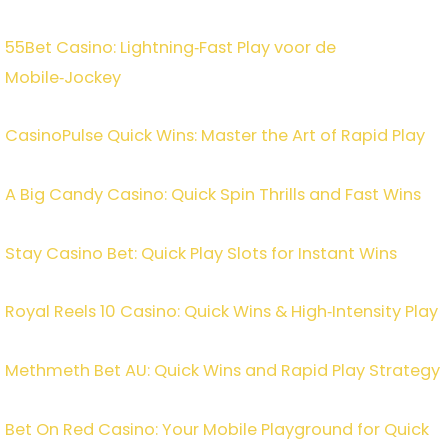
55Bet Casino: Lightning‑Fast Play voor de
Mobile‑Jockey
CasinoPulse Quick Wins: Master the Art of Rapid Play
A Big Candy Casino: Quick Spin Thrills and Fast Wins
Stay Casino Bet: Quick Play Slots for Instant Wins
Royal Reels 10 Casino: Quick Wins & High‑Intensity Play
Methmeth Bet AU: Quick Wins and Rapid Play Strategy
Bet On Red Casino: Your Mobile Playground for Quick