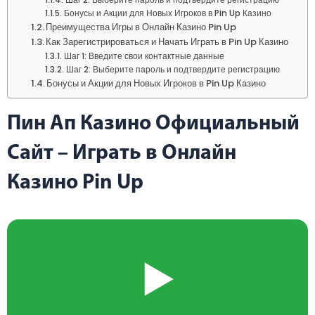
Бонусы и Акции для Новых Игроков в Pin Up Казино
Преимущества Игры в Онлайн Казино Pin Up
Как Зарегистрироваться и Начать Играть в Pin Up Казино
Шаг 1: Введите свои контактные данные
Шаг 2: Выберите пароль и подтвердите регистрацию
Бонусы и Акции для Новых Игроков в Pin Up Казино
Пин Ап Казино Официальный
Сайт – Играть в Онлайн
Казино Pin Up
▶️