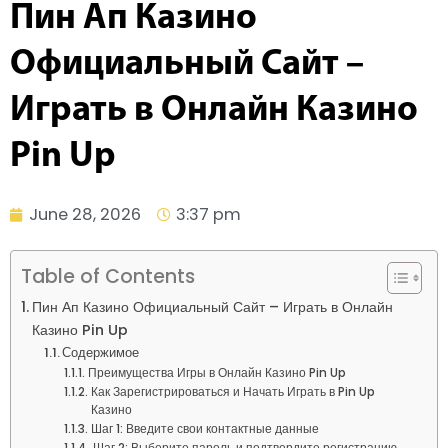
Пин Ап Казино
Официальный Сайт –
Играть в Онлайн Казино
Pin Up
June 28, 2026
3:37 pm
Table of Contents
Пин Ап Казино Официальный Сайт – Играть в Онлайн
Казино Pin Up
Содержимое
Преимущества Игры в Онлайн Казино Pin Up
Как Зарегистрироваться и Начать Играть в Pin Up
Казино
Шаг 1: Введите свои контактные данные
Шаг 2: Выберите пароль и подтвердите регистрацию